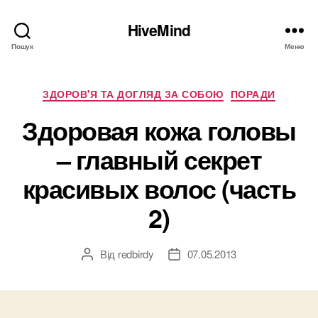
HiveMind
Пошук
Меню
Категорії
ЗДОРОВ'Я ТА ДОГЛЯД ЗА СОБОЮ
ПОРАДИ
Здоровая кожа головы
– главный секрет
красивых волос (часть
2)
Від
redbirdy
07.05.2013
Автор
Дата
запису
запису