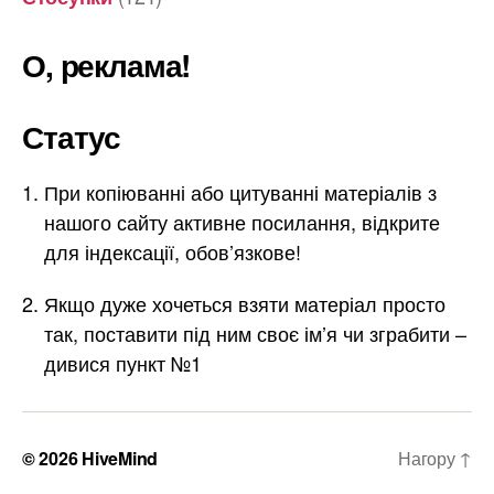
О, реклама!
Статус
При копіюванні або цитуванні матеріалів з
нашого сайту активне посилання, відкрите
для індексації, обов’язкове!
Якщо дуже хочеться взяти матеріал просто
так, поставити під ним своє ім’я чи зграбити –
дивися пункт №1
© 2026
HiveMind
Нагору
↑