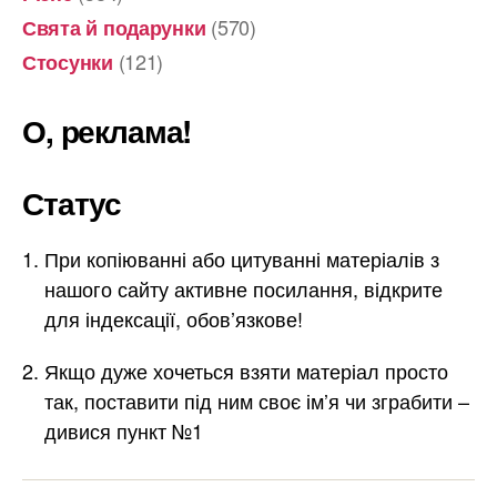
(570)
Свята й подарунки
(121)
Стосунки
О, реклама!
Статус
При копіюванні або цитуванні матеріалів з
нашого сайту активне посилання, відкрите
для індексації, обов’язкове!
Якщо дуже хочеться взяти матеріал просто
так, поставити під ним своє ім’я чи зграбити –
дивися пункт №1