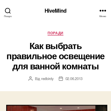
HiveMind
Пошук
Меню
Категорії
ПОРАДИ
Как выбрать
правильное освещение
для ванной комнаты
Від
redbirdy
02.06.2013
Автор
Дата
запису
запису