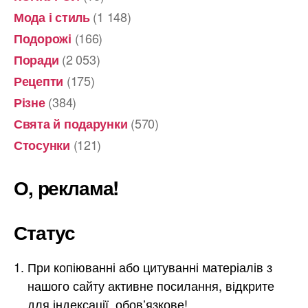
(1 148)
Мода і стиль
(166)
Подорожі
(2 053)
Поради
(175)
Рецепти
(384)
Різне
(570)
Свята й подарунки
(121)
Стосунки
О, реклама!
Статус
При копіюванні або цитуванні матеріалів з
нашого сайту активне посилання, відкрите
для індексації, обов’язкове!