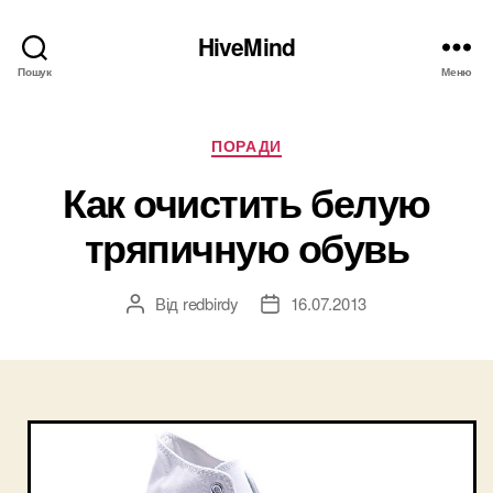
HiveMind
Пошук
Меню
Категорії
ПОРАДИ
Как очистить белую
тряпичную обувь
Від
redbirdy
16.07.2013
Автор
Дата
запису
запису