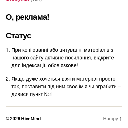
О, реклама!
Статус
При копіюванні або цитуванні матеріалів з
нашого сайту активне посилання, відкрите
для індексації, обов’язкове!
Якщо дуже хочеться взяти матеріал просто
так, поставити під ним своє ім’я чи зграбити –
дивися пункт №1
© 2026
HiveMind
Нагору
↑