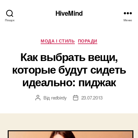
HiveMind
Пошук
Меню
Категорії
МОДА І СТИЛЬ
ПОРАДИ
Как выбрать вещи,
которые будут сидеть
идеально: пиджак
Від
redbirdy
23.07.2013
Автор
Дата
запису
запису