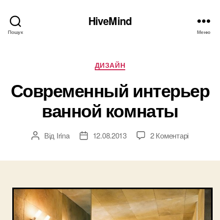
HiveMind
Пошук
Меню
Категорії
ДИЗАЙН
Современный интерьер
ванной комнаты
до
Від
Irina
12.08.2013
2 Коментарі
Автор
Дата
Совреме
запису
запису
интерьер
ванной
комнаты