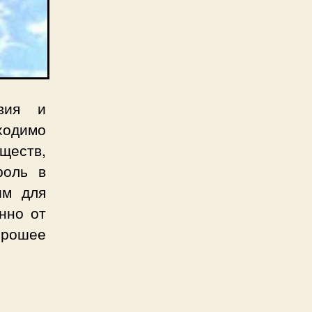
твия и
ходимо
ществ,
роль в
им для
нно от
рошее