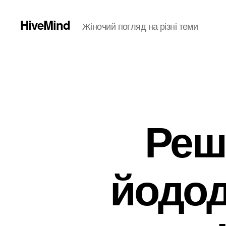
HiveMind
Жіночий погляд на різні теми
Реш
йодод