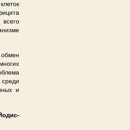
клеток
фицита
 всего
анизме
.
 обмен
многих
облема
 среди
нных и
одис-