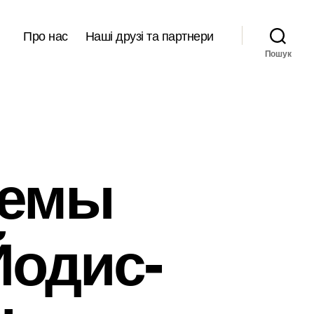
Про нас
Наші друзі та партнери
Пошук
лемы
Йодис-