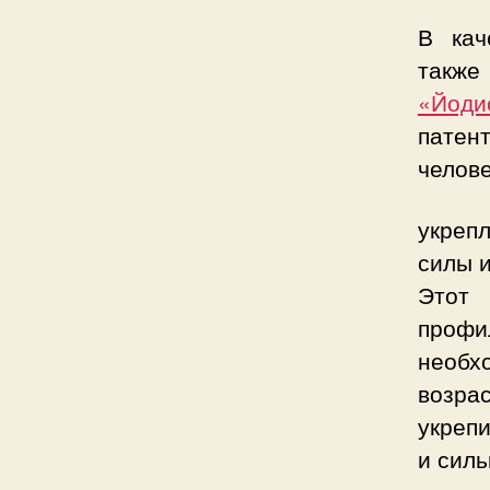
В кач
также
«Йоди
патен
челов
укреп
силы 
Этот
профи
необх
возра
укрепи
и силь