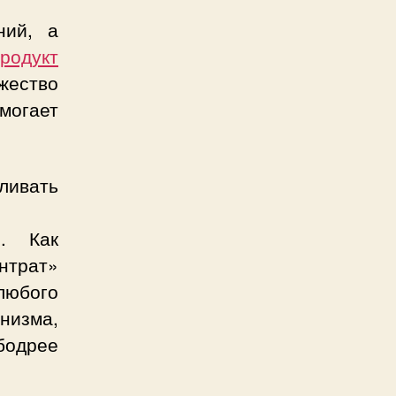
ний, а
родукт
ество
могает
ливать
. Как
нтрат»
любого
низма,
 бодрее