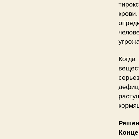
тирок
крови
опред
челов
угрожа
Когда
вещес
серье
дефиц
расту
кормя
Реше
Конце