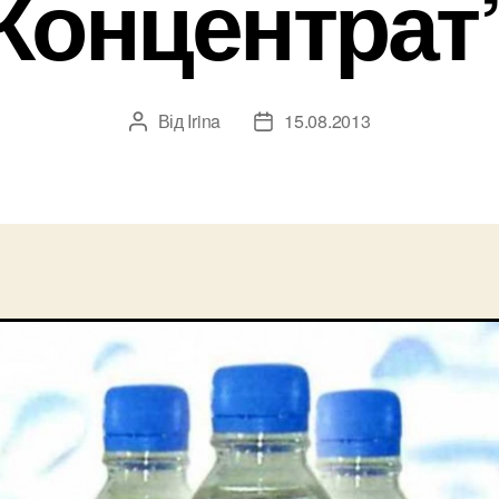
Концентрат
Від
Irina
15.08.2013
Автор
Дата
запису
запису