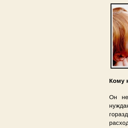
Кому 
Он не
нужда
горазд
расход