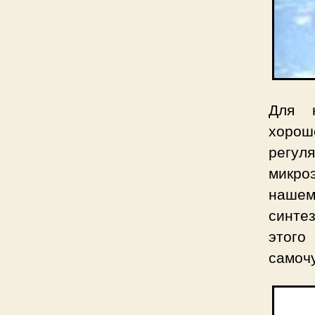
Для н
хорош
регул
микро
нашем
синте
этог
самоч