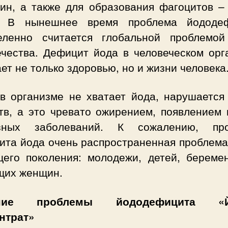
син, а также для образования фагоцитов – 
. В нынешнее время проблема йододе
еленно считается глобальной проблемой
ечества. Дефицит йода в человеческом орг
ет не только здоровью, но и жизни человека
 в организме не хватает йода, нарушается
тв, а это чревато ожирением, появлением 
зных заболеваний. К сожалению, пр
ита йода очень распространенная проблема
щего поколения: молодежи, детей, береме
щих женщин.
ние проблемы йододефицита «Й
нтрат»