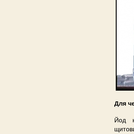
Для ч
Йод н
щитов