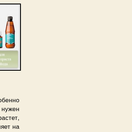
обенно
 нужен
растет,
ияет на