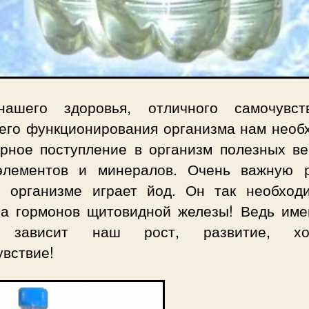
ашего здоровья, отличного самочувс
его функционирования организма нам необ
ярное поступление в организм полезных ве
элементов и минералов. Очень важную 
 организме играет йод. Он так необход
за гормонов щитовидной железы! Ведь име
о зависит наш рост, развитие, хо
увствие!