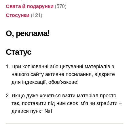
(570)
Свята й подарунки
(121)
Стосунки
О, реклама!
Статус
При копіюванні або цитуванні матеріалів з
нашого сайту активне посилання, відкрите
для індексації, обов’язкове!
Якщо дуже хочеться взяти матеріал просто
так, поставити під ним своє ім’я чи зграбити –
дивися пункт №1