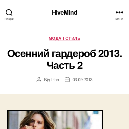
HiveMind
Пошук
Меню
Категорії
МОДА І СТИЛЬ
Осенний гардероб 2013.
Часть 2
Від
Irina
03.09.2013
Автор
Дата
запису
запису