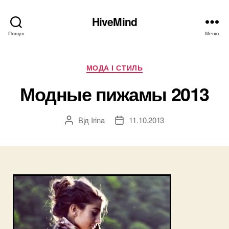
HiveMind
Пошук
Меню
Категорії
МОДА І СТИЛЬ
Модные пижамы 2013
Від
Irina
11.10.2013
Автор
Дата
запису
запису