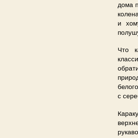
дома 
колена
и хом
полушу
Что к
класс
обрат
приро
белог
с сер
Карак
верхн
рука