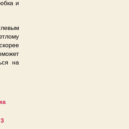
 юбка и
кулевым
етлому
 скорее
оможет
ься на
ма
13