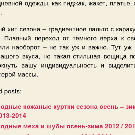
невной одежды, как пиджак, жакет, платье,
.
й хит сезона – градиентное пальто с кара
. Плавный переход от тёмного верха к св
или наоборот – не так уж и важно. Тут уж
вашего вкуса, но такая стильная вещица п
ркнуть вашу индивидуальность и выделит
серой массы.
d posts:
одные кожаные куртки сезона осень – зи
013-2014
одные меха и шубы осень-зима 2012 / 20