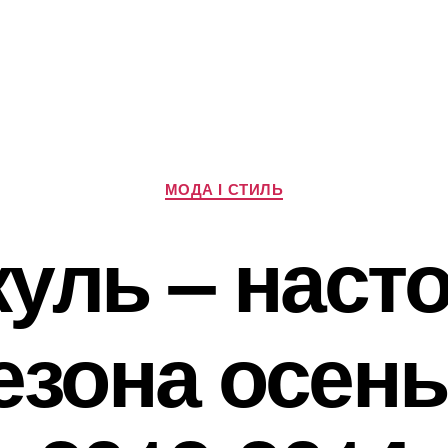
Категорії
МОДА І СТИЛЬ
куль – наст
езона осен