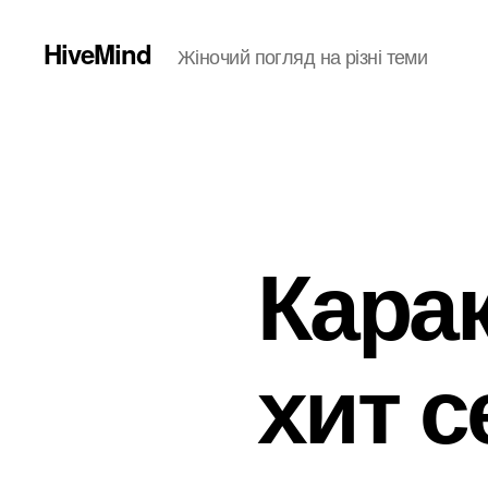
HiveMind
Жіночий погляд на різні теми
Кара
хит с