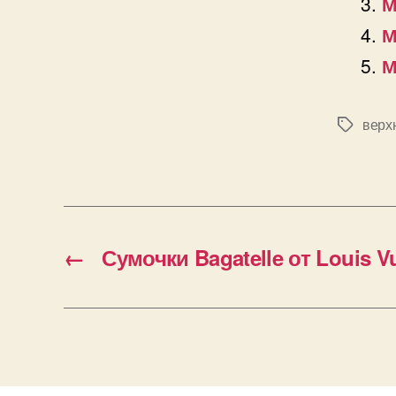
М
М
М
верх
Позначк
←
Сумочки Bagatelle от Louis Vu