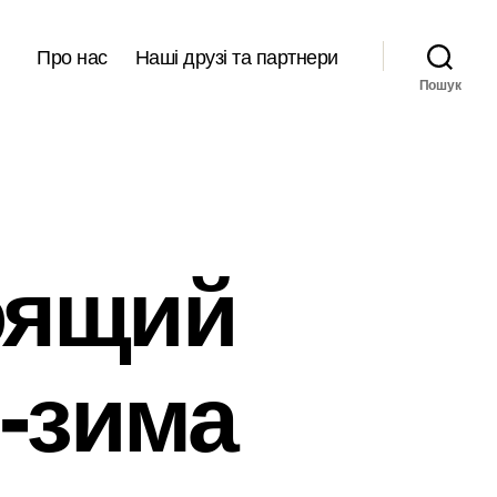
Про нас
Наші друзі та партнери
Пошук
оящий
ь-зима