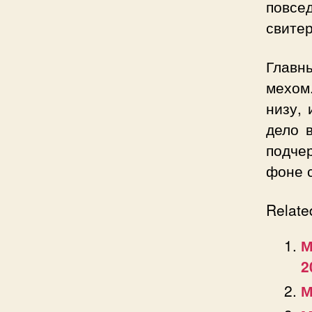
повсед
свитер
Главны
мехом
низу, 
дело 
подче
фоне 
Relate
М
2
М