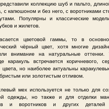
представили коллекцию шуб и пальто, длино
, с капюшоном и без него, с воротниками с
утами. Популярны и классические модел
бков и жилетов.
асается цветовой гаммы, то в основн
ический чёрный цвет, хотя многие дизай
или внимание на натуральные оттенки. 
де каракуль встречается коричневого, се
о цвета, но наиболее актуальны каракулевы
ебристым или золотистым отливом.
улевый мех используется не только для со
ей одежды, но также и для отделки ман
вов и воротников и других деталей 