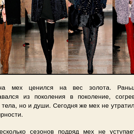
на мех ценился на вес золота. Ран
авался из поколения в поколение, согре
 тела, но и души. Сегодня же мех не утрати
рности.
есколько сезонов подряд мех не уступае