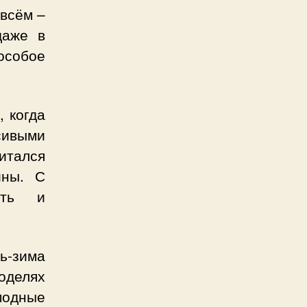
всём –
даже в
 особое
, когда
сивыми
итался
ины. С
ать и
ь-зима
делях
модные