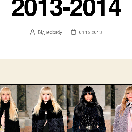
2013-2014
Від
redbirdy
04.12.2013
Автор
Дата
запису
запису