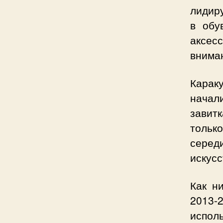
лидир
в обу
аксесс
вниман
Караку
начал
завит
тольк
сере
искус
Как н
2013
испол