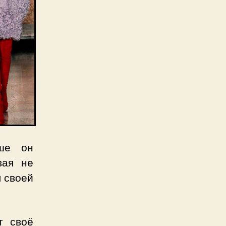
ьше он
вая не
л своей
т своё