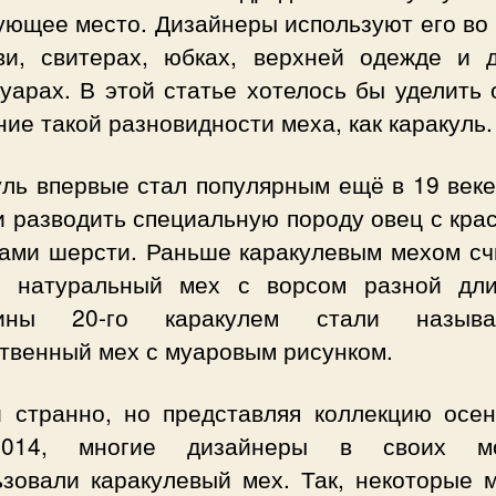
ующее место. Дизайнеры используют его во 
ви, свитерах, юбках, верхней одежде и 
уарах. В этой статье хотелось бы уделить
ие такой разновидности меха, как каракуль.
ль впервые стал популярным ещё в 19 веке
и разводить специальную породу овец с кра
ками шерсти. Раньше каракулевым мехом сч
о натуральный мех с ворсом разной дл
дины 20-го каракулем стали назыв
ственный мех с муаровым рисунком.
и странно, но представляя коллекцию осен
-2014, многие дизайнеры в своих мо
ьзовали каракулевый мех. Так, некоторые 