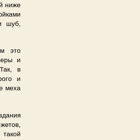
й ниже
тойками
и шуб,
ом это
неры и
Так, в
рого и
е меха
здания
жетов,
такой