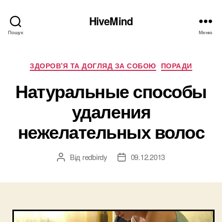
HiveMind
Пошук
Меню
Категорії
ЗДОРОВ'Я ТА ДОГЛЯД ЗА СОБОЮ
ПОРАДИ
Натуральные способы
удаления
нежелательных волос
Від
redbirdy
09.12.2013
Автор
Дата
запису
запису