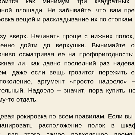
обится как минимум три квадратных
дной площади. Не забывайте, что вам пре
овка вещей и раскладывание их по стопкам.
изу вверх. Начинать проще с нижних полок,
пенно дойти до верхушки. Вынимайте о
рчиво осматривая ее на профпригодность:
ужная ли, как давно последний раз надев
ем, даже если вещь грозится пережить 
поколение, аргумент «просто надоело» 
тельный. Надоело – значит, пора купить но
му-то отдать.
евая рокировка по всем правилам. Если вы
ланировать расположение полок в шка
с для этого самое подходящее время