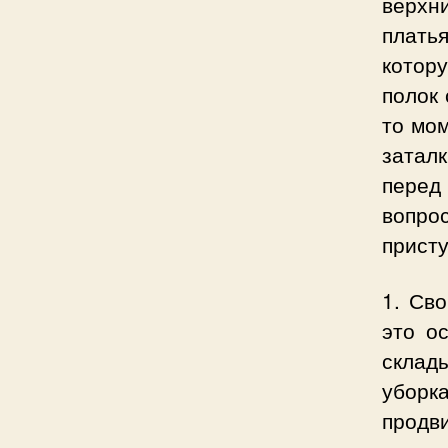
верхн
плать
котор
полок 
то мом
заталк
перед
вопрос
присту
1. Св
это о
склад
уборка
продв