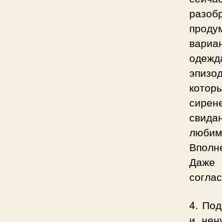
разоб
проду
вариа
одеж
эпизо
котор
сирен
свида
любим
Вполн
Даже 
согла
4. Под
и нен