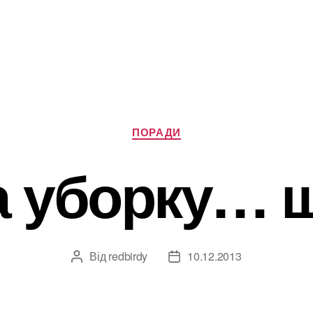
Категорії
ПОРАДИ
а уборку… 
Від
redbirdy
10.12.2013
Автор
Дата
запису
запису