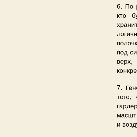
6. По 
кто б
храни
логичн
полочк
под с
верх,
конкр
7. Ге
того,
гарде
масшт
и возд