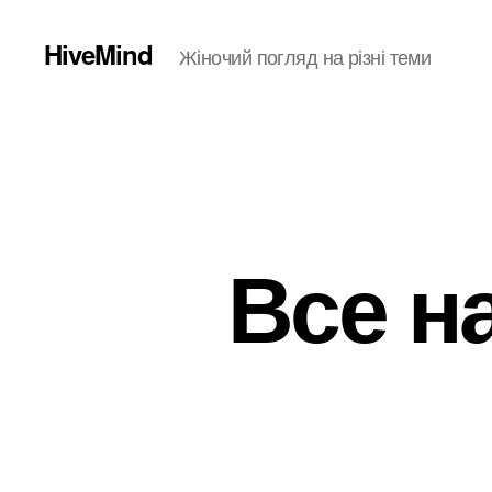
HiveMind
Жіночий погляд на різні теми
Все н