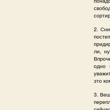
понад
свобо
сортир
2. Сн
посте
приди
ли, н
Впроч
одно 
уважи
это ко
3. Вещ
переп
сейча