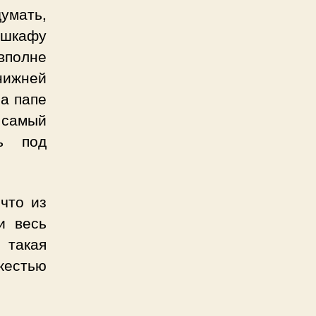
думать,
 шкафу
вполне
 нижней
 а папе
 самый
сь под
что из
и весь
 такая
жестью