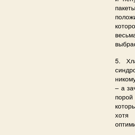
пакет
полож
котор
весьм
выбра
5. Хл
синдр
ником
– а з
порой
котор
хотя
оптими