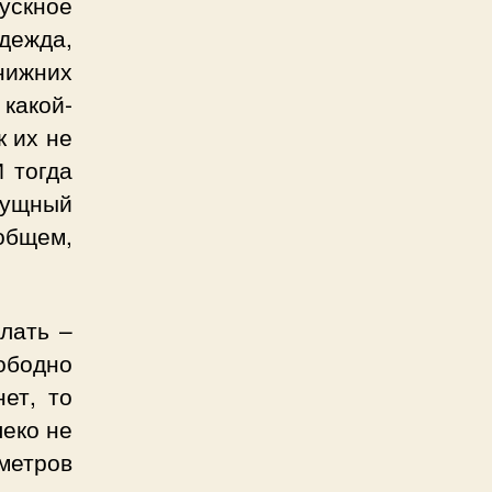
ускное
дежда,
нижних
 какой-
к их не
И тогда
сущный
 общем,
лать –
ободно
ет, то
леко не
метров