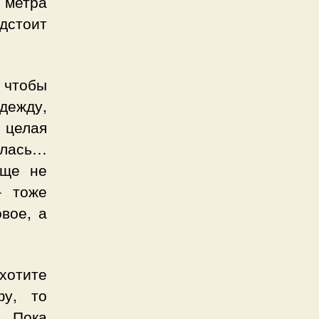
 метра
дстоит
 чтобы
дежду,
 целая
алась…
еще не
– тоже
вое, а
 хотите
фу, то
. Пока