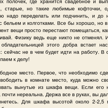
их полочек, где хранится свадебное и вып
я, старые, но такие любимые кофточки, о
ую надо переделать или подчинить, и до 
с бельем и колготками. Все бы хорошо, но в
ент вещи просто перестают помещаться, ка
ивай. Физику ведь еще никто не отменял. 
 обладательницей этого добра встает на
: сейчас не в чем будет идти на работу. В
паем к делу!
ободное место. Первое, что необходимо сде
свободить в комнате место, куда можно св
ывать вынутые из шкафа вещи. Если его н
 почти нереальна. Держа все в руках, вы да
инетесь. Для шкафа высотой около 2-2,5 