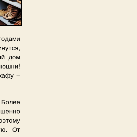
годами
нутся,
ый дом
онюшни!
кафу –
 Более
ршенно
оэтому
ую. От