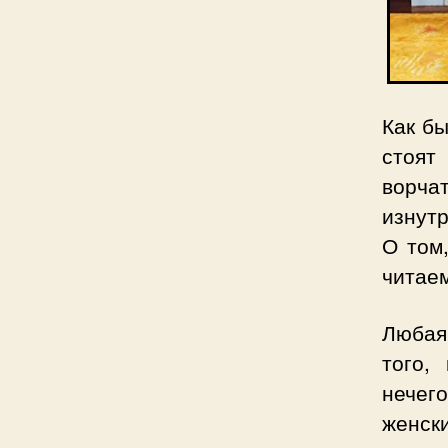
Как б
стоят
ворча
изнутр
О том
читаем
Любая
того,
нечег
женск