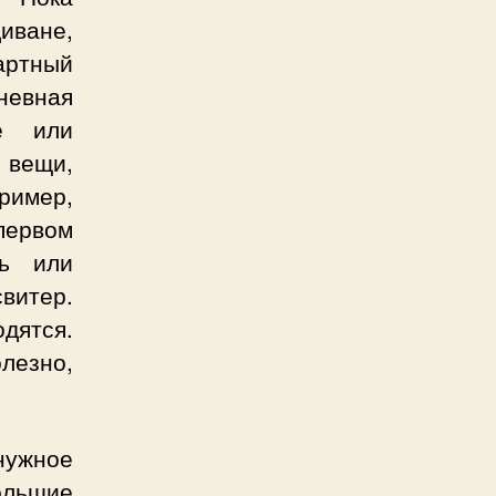
иване,
артный
невная
е или
 вещи,
ример,
первом
ль или
витер.
дятся.
лезно,
 нужное
ольшие