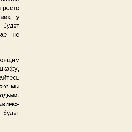
просто
век, у
 будет
чае не
тоящим
шкафу,
айтесь
кже мы
юдьми,
авимся
будет