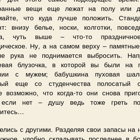
ранные вещи еще лежат на полу или д
майте, что куда лучше положить. Станд
нт: внизу белье, носки, колготки, повсед
да, чуть выше – что-то празднично
дическое. Ну, а на самом верху – памятные
ые рука не поднимается выбросить. Нап
евая блузочка, в которой вы были на 
нии с мужем; бабушкина пуховая ша
ый еще со студенчества полосатый с
е возможно, что когда-то они снова приго
если нет – душу ведь тоже греть по
ситесь…
елись с другими. Разделяя свои запасы на
ужное, удобно складывать последнее в б