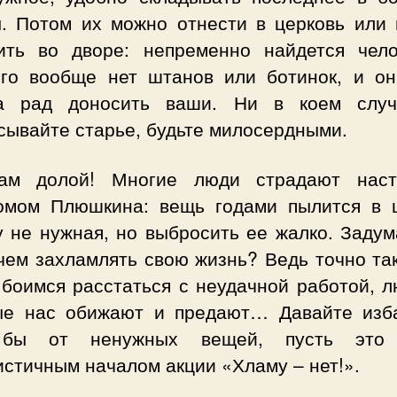
ы. Потом их можно отнести в церковь или 
ить во дворе: непременно найдется чело
ого вообще нет штанов или ботинок, и он
а рад доносить ваши. Ни в коем слу
сывайте старье, будьте милосердными.
ам долой! Многие люди страдают нас
омом Плюшкина: вещь годами пылится в 
у не нужная, но выбросить ее жалко. Задум
ачем захламлять свою жизнь? Ведь точно та
 боимся расстаться с неудачной работой, л
ые нас обижают и предают… Давайте изб
 бы от ненужных вещей, пусть это 
стичным началом акции «Хламу – нет!».