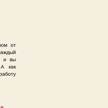
вом от
каждый
, и вы
 А как
работу
 в