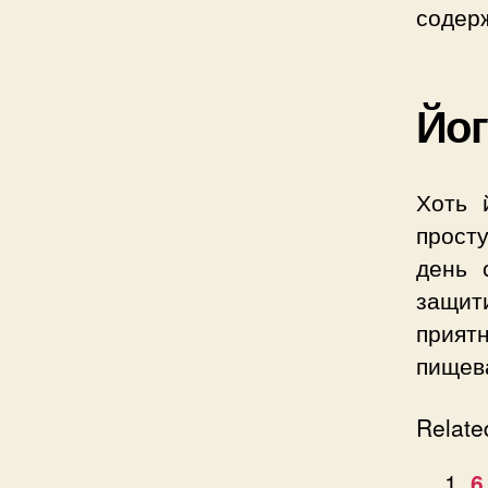
содер
Йог
Хоть 
прост
день 
защит
прият
пищев
Relate
6