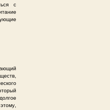
ться с
итание
дующие
дающий
еств,
еского
оторый
долгое
этому,