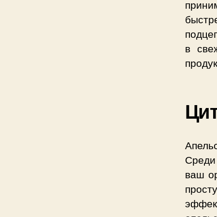
приним
быстр
подцеп
в све
продук
Ци
Апель
Среди 
ваш о
прост
эффек