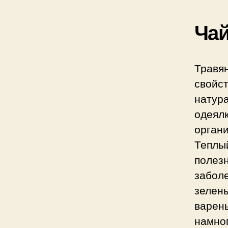
Ча
Травя
свой
натур
одеялк
органи
Теплый
полезн
забол
зелен
варен
намн