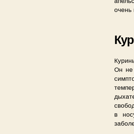
апель
очень 
Кур
Курины
Он не
симпт
темпе
дыхат
свобод
в нос
забол