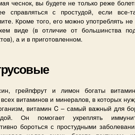
ая чеснок, вы будете не только реже болет
ее справляться с простудой, если все-т
ите. Кроме того, его можно употреблять не
жем виде (в отличие от большинства по
тов), а и в приготовленном.
трусовые
син, грейпфрут и лимон богаты витами
всех витаминов и минералов, в которых ну
рганизм, витамин C – самый важный для бо
удой. Он помогает укреплять иммун
тивно бороться с простудными заболевани