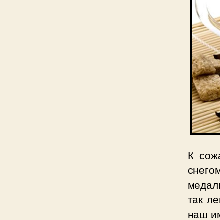
К сож
снего
медали
так ле
наш им