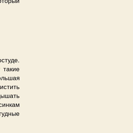
оторый
остуде.
 такие
ольшая
истить
дышать
рсинкам
тудные