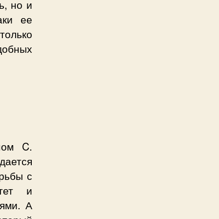
ь, но и
аки ее
 только
добных
ном C.
ждается
рьбы с
итет и
ями. А