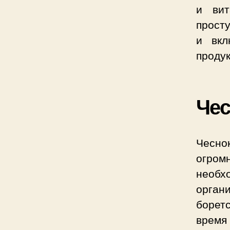
и вит
прост
и вкл
проду
Чес
Чесно
огро
необх
орган
борет
время