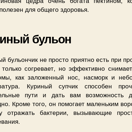
синовая цедра очень богата пектином, к
полезен для общего здоровья.
иный бульон
й бульончик не просто приятно есть при пр
 только согревает, но эффективно снимает
омы, как заложенный нос, насморк и неб
ратура. Куриный супчик способен проч
ельные пути и дать вам возможность 
но. Кроме того, он помогает маленьким во
у отражать бактерии, вызывающие прос
евания.