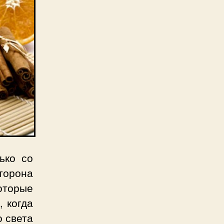
ько со
торона
которые
, когда
о света