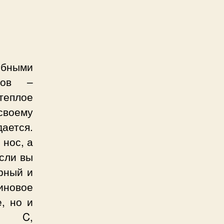
ебными
нов –
теплое
 своему
дается.
 нос, а
Если вы
рный и
иновое
, но и
ну C,