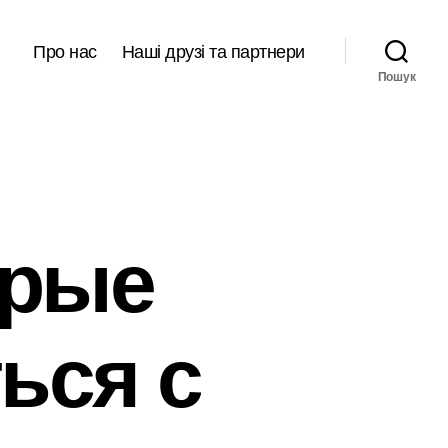
Про нас
Наші друзі та партнери
Пошук
орые
ься с