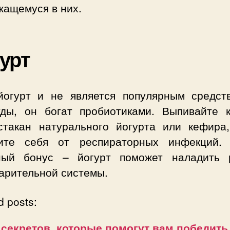
жащемуся в них.
урт
йогурт и не является популярным средст
уды, он богат пробиотиками. Выпивайте 
стакан натурального йогурта или кефира
ите себя от респираторных инфекций.
ный бонус – йогурт поможет наладить 
арительной системы.
d posts:
 секретов, которые помогут вам победить