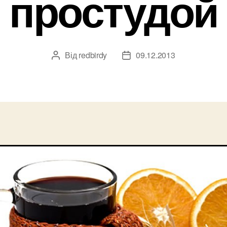
простудой
Від
redbirdy
09.12.2013
Автор
Дата
запису
запису