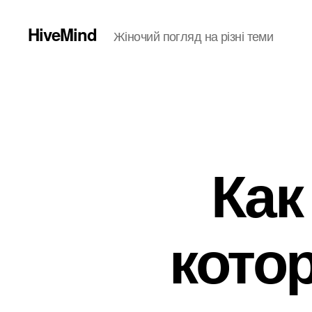
HiveMind
Жіночий погляд на різні теми
Как
кото