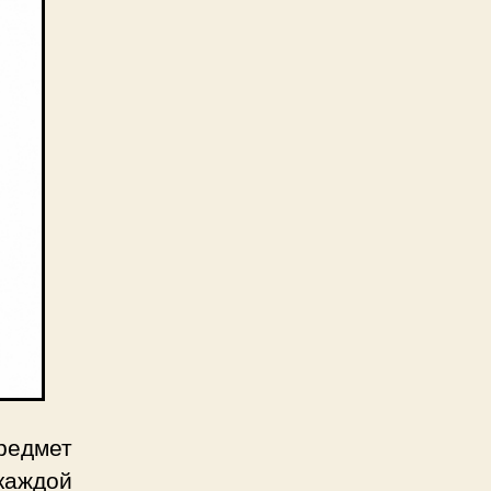
редмет
 каждой