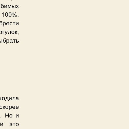
юбимых
 100%.
брести
огулок,
ыбрать
дходила
 скорее
. Но и
ли это