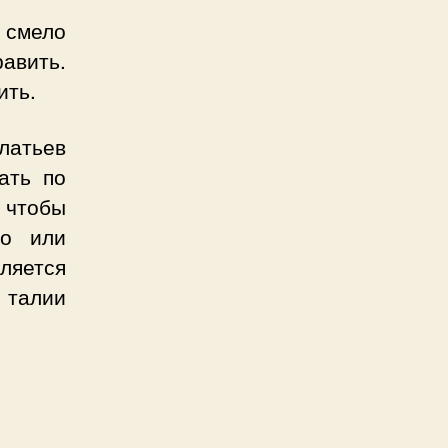
 смело
авить.
ить.
платьев
ать по
 чтобы
то или
ляется
 талии