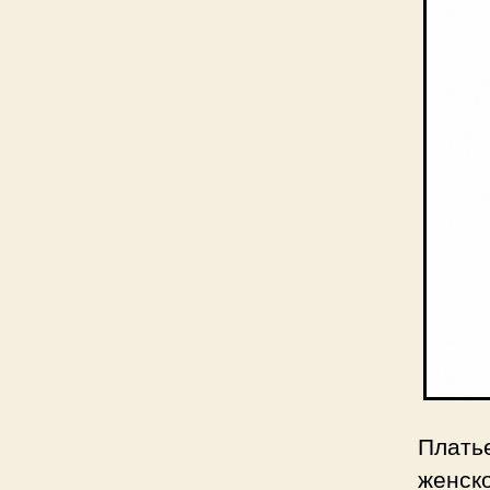
Плать
женско