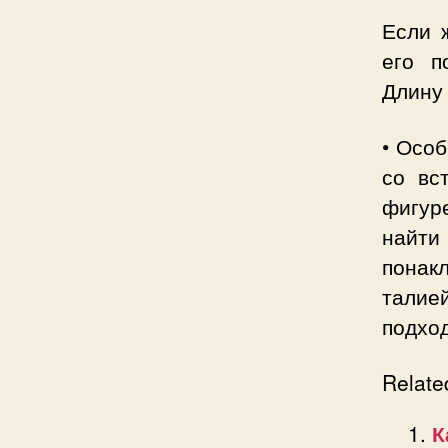
Если 
его п
Длину 
• Особ
со вс
фигур
найти
понак
талие
подход
Relate
К