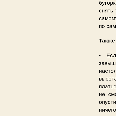
бугорк
снять 
самом
по сам
Также
• Ес
завыш
насто
высот
плать
не см
опусти
ничего