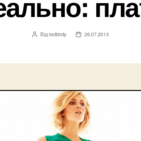
еально: пла
Від
redbirdy
26.07.2013
Автор
Дата
запису
запису