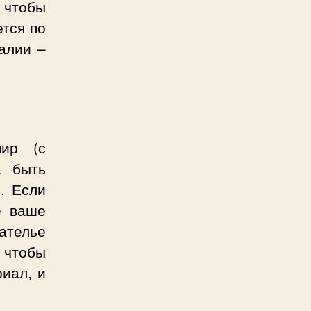
, чтобы
ется по
алии –
ир (с
а быть
. Если
е ваше
ателье
 чтобы
риал, и