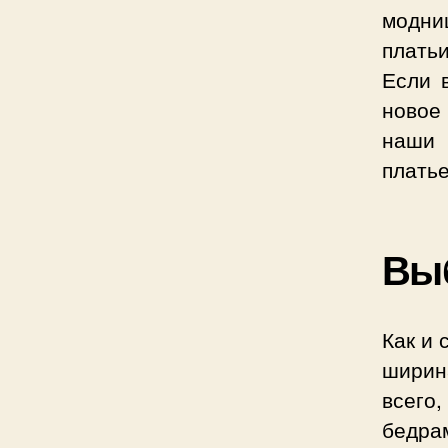
модни
плать
Если 
новое 
наши 
платье
Вы
Как и 
ширина
всего
бедра