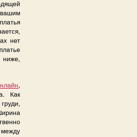
одящей
 вашим
платья
ается,
ах нет
платье
 ниже,
онлайн
,
а. Как
груди,
Ширина
твенно
между