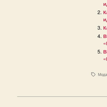
и
К
и
К
В
«
В
«
Мода 
Позначк