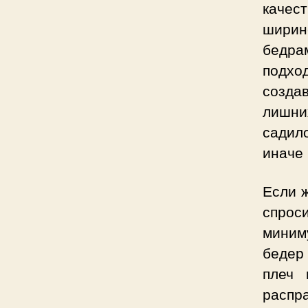
качес
ширин
бедра
подхо
созда
лишни
садил
иначе 
Если 
спрос
миним
бедер
плеч 
расп