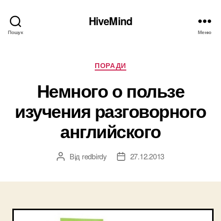
HiveMind
Пошук
Меню
Категорії
ПОРАДИ
Немного о пользе
изучения разговорного
английского
Від
redbirdy
27.12.2013
Автор
Дата
запису
запису