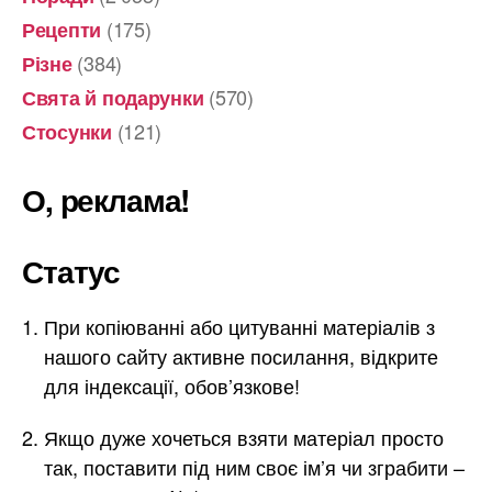
(175)
Рецепти
(384)
Різне
(570)
Свята й подарунки
(121)
Стосунки
О, реклама!
Статус
При копіюванні або цитуванні матеріалів з
нашого сайту активне посилання, відкрите
для індексації, обов’язкове!
Якщо дуже хочеться взяти матеріал просто
так, поставити під ним своє ім’я чи зграбити –