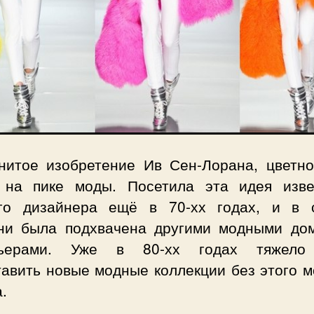
нитое изобретение Ив Сен-Лорана, цветно
 на пике моды. Посетила эта идея изве
го дизайнера ещё в 70-хх годах, и в 
ни была подхвачена другими модными до
льерами. Уже в 80-хх годах тяжело
тавить новые модные коллекции без этого м
.