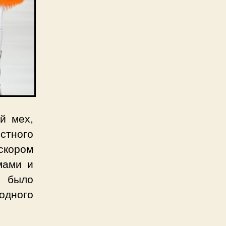
й мех,
стного
скором
мами и
 было
одного