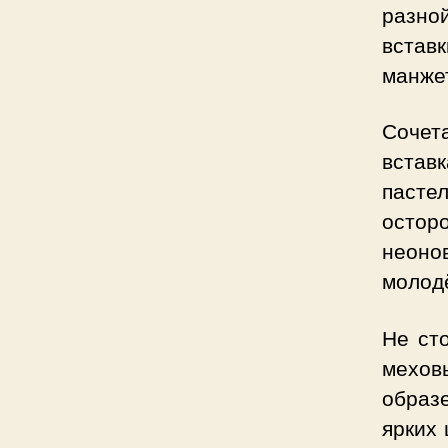
разно
встав
манже
Сочет
встав
пасте
остор
неоно
молодё
Не ст
мехов
образе
ярких 