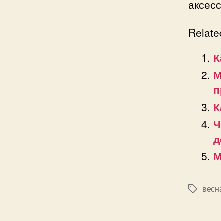
аксесс
Relate
К
М
п
К
Ч
д
М
весн
Позначк