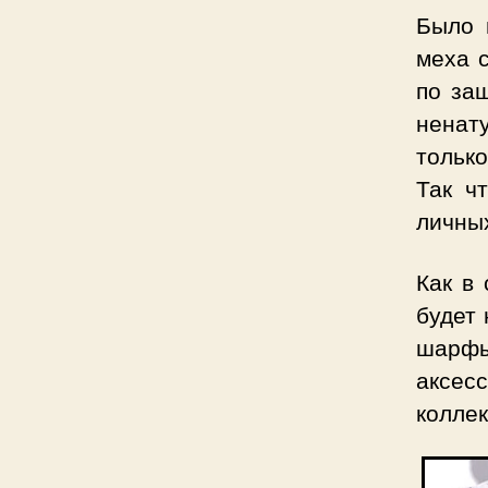
Было 
меха 
по за
ненат
тольк
Так ч
личны
Как в 
будет 
шарфы
аксес
коллек