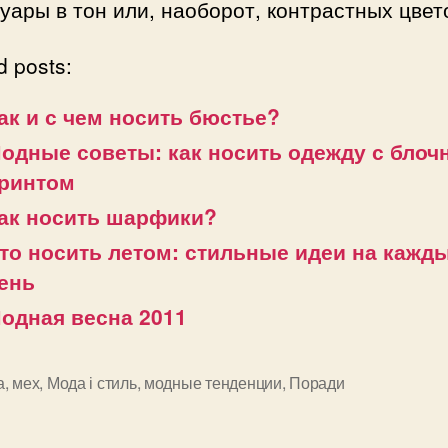
уары в тон или, наоборот, контрастных цвет
d posts:
ак и с чем носить бюстье?
одные советы: как носить одежду с бло
ринтом
ак носить шарфики?
то носить летом: стильные идеи на кажд
ень
одная весна 2011
а
,
мех
,
Мода і стиль
,
модные тенденции
,
Поради
и