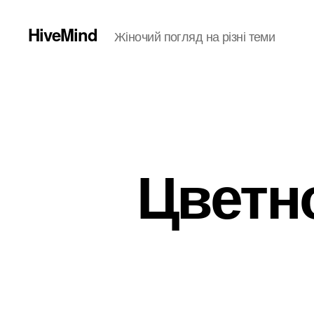
HiveMind
Жіночий погляд на різні теми
Цветно