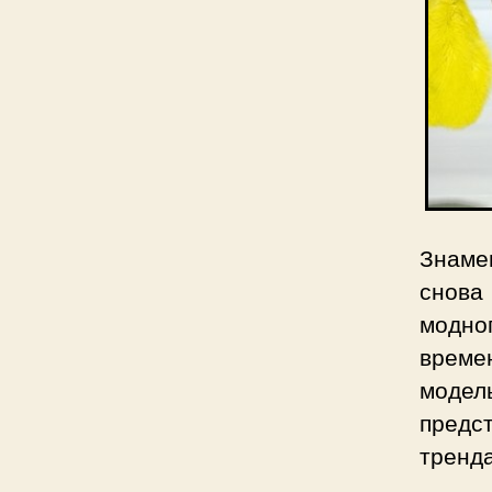
Знаме
снова
модно
време
моде
предс
тренда