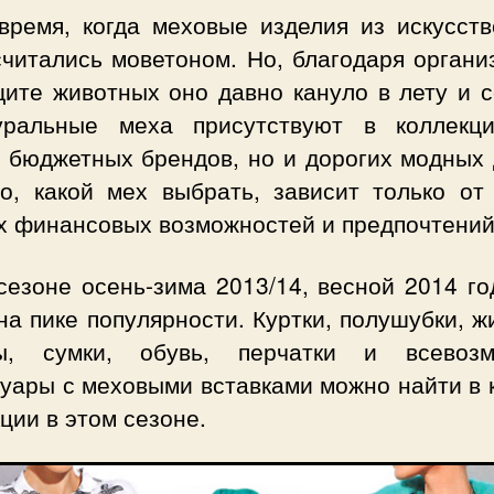
время, когда меховые изделия из искусств
считались моветоном. Но, благодаря органи
щите животных оно давно кануло в лету и с
уральные меха присутствуют в коллекц
о бюджетных брендов, но и дорогих модных 
то, какой мех выбрать, зависит только от
х финансовых возможностей и предпочтений
сезоне осень-зима 2013/14, весной 2014 г
на пике популярности. Куртки, полушубки, ж
, сумки, обувь, перчатки и всевоз
суары с меховыми вставками можно найти в 
ции в этом сезоне.