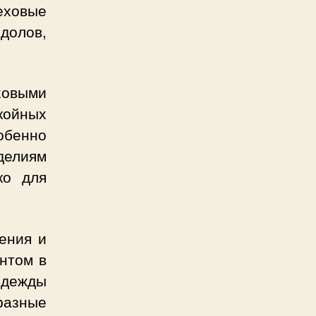
еховые
долов,
ховыми
койных
обенно
делиям
ко для
ения и
нтом в
 одежды
бразные