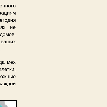
енного
зациям
егодня
иях не
домов.
 ваших
.
ода мех
илетки,
можные
каждой