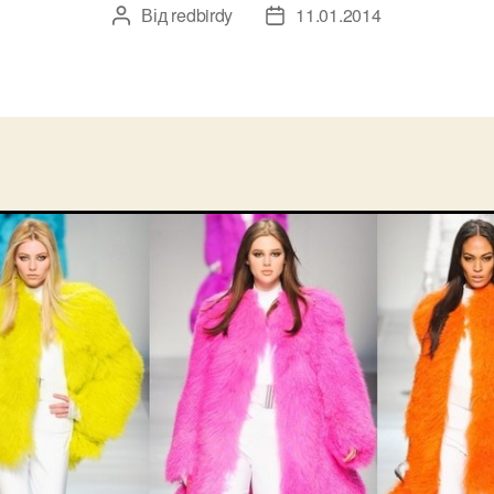
Від
redbirdy
11.01.2014
Автор
Дата
запису
запису