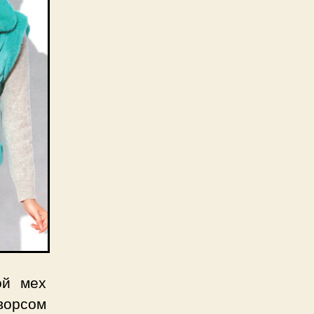
ой мех
ворсом