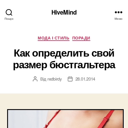
HiveMind
Пошук
Меню
Категорії
МОДА І СТИЛЬ
ПОРАДИ
Как определить свой
размер бюстгальтера
Від
redbirdy
28.01.2014
Автор
Дата
запису
запису