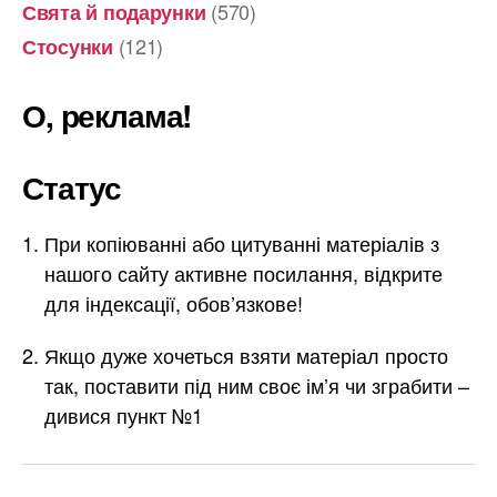
(570)
Свята й подарунки
(121)
Стосунки
О, реклама!
Статус
При копіюванні або цитуванні матеріалів з
нашого сайту активне посилання, відкрите
для індексації, обов’язкове!
Якщо дуже хочеться взяти матеріал просто
так, поставити під ним своє ім’я чи зграбити –
дивися пункт №1