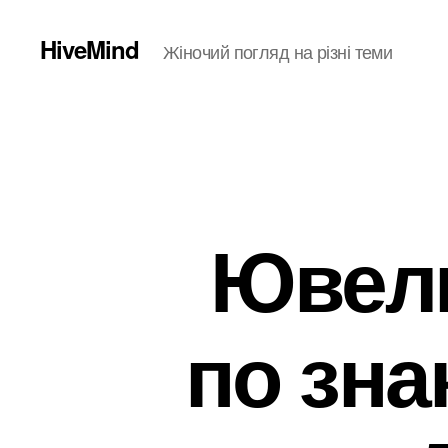
HiveMind
Жіночий погляд на різні теми
Ювел
по зна