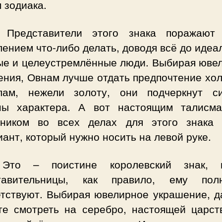
 зодиака.
Представители этого знака поражают
ением что-либо делать, доводя всё до идеа
ые и целеустремлённые люди. Выбирая юве
ения, Овнам лучше отдать предпочтение хо
лам, нежели золоту, они подчеркнут с
ны характера. А вот настоящим талисм
ником во всех делах для этого знака 
ант, который нужно носить на левой руке.
.
Это – поистине королевский знак, 
тавительницы, как правило, ему пол
етствуют. Выбирая ювелирное украшение, д
те смотреть на серебро, настоящей царст