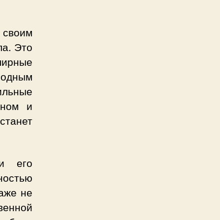
 своим
ла. Это
лирные
лодным
ильные
аном и
станет
и его
ностью
аже не
венной