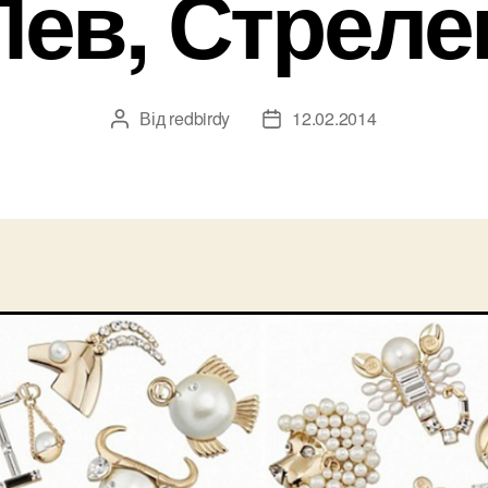
Лев, Стреле
Від
redbirdy
12.02.2014
Автор
Дата
запису
запису