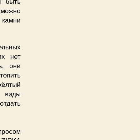
ы быть
 можно
 камни
ельных
их нет
ь, они
стопить
жёлтый
е виды
отдать
просом