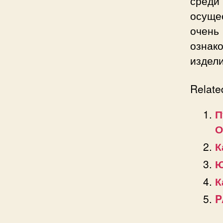
среди
осуще
очень 
ознак
издели
Relate
П
О
К
Ю
К
P