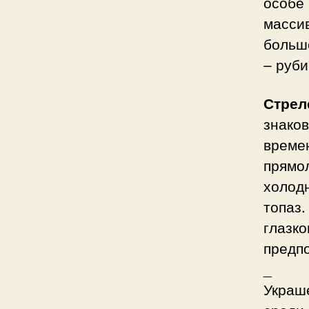
особе
масси
больш
– руби
Стрел
знако
време
прямол
холод
топаз
глазк
предпо
_
Украш