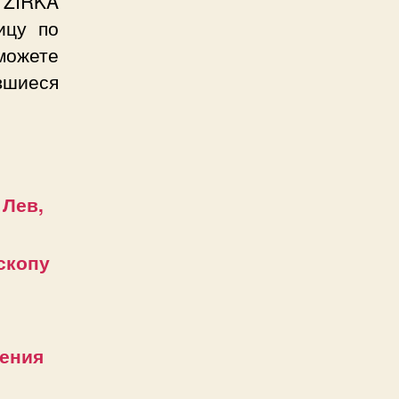
 ZIRKA
ицу по
сможете
вшиеся
 Лев,
скопу
ения