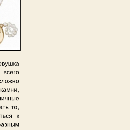
евушка
 всего
сложно
камни,
личные
ать то,
ться к
разным