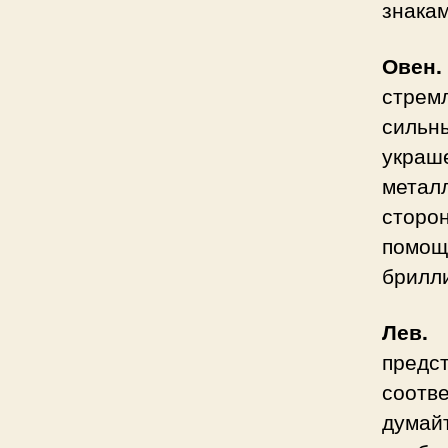
знакам
Овен.
стремл
сильн
украш
метал
сторо
помощ
брилли
Лев
предс
соотв
думай