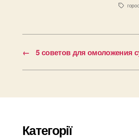
горо
Позначк
←
5 советов для омоложения с
Категорії