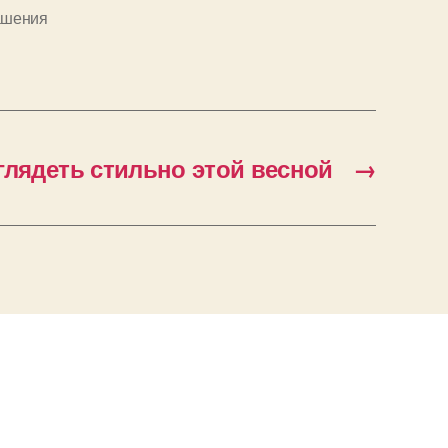
ашения
глядеть стильно этой весной
→