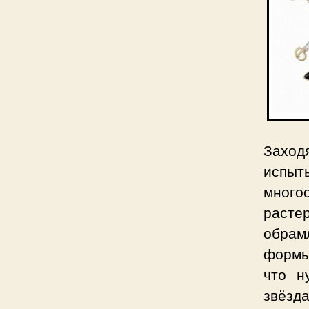
Заход
испыт
много
расте
обрам
формы 
что н
звёзд