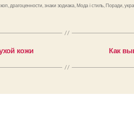
скоп
,
драгоценности
,
знаки зодиака
,
Мода і стиль
,
Поради
,
укр
и
ухой кожи
Как вы