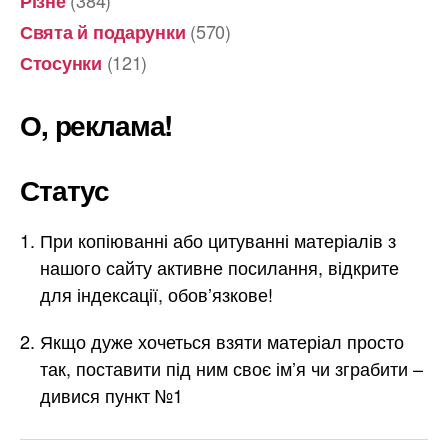
(384)
Різне
(570)
Свята й подарунки
(121)
Стосунки
О, реклама!
Статус
При копіюванні або цитуванні матеріалів з
нашого сайту активне посилання, відкрите
для індексації, обов’язкове!
Якщо дуже хочеться взяти матеріал просто
так, поставити під ним своє ім’я чи зграбити –
дивися пункт №1