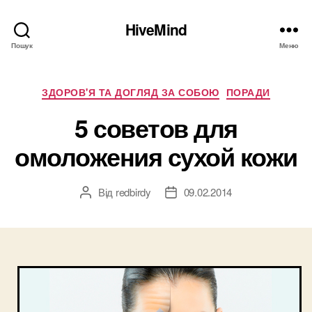
HiveMind
Пошук
Меню
Категорії
ЗДОРОВ'Я ТА ДОГЛЯД ЗА СОБОЮ
ПОРАДИ
5 советов для
омоложения сухой кожи
Від
redbirdy
09.02.2014
Автор
Дата
запису
запису