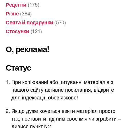
(175)
Рецепти
(384)
Різне
(570)
Свята й подарунки
(121)
Стосунки
О, реклама!
Статус
При копіюванні або цитуванні матеріалів з
нашого сайту активне посилання, відкрите
для індексації, обов’язкове!
Якщо дуже хочеться взяти матеріал просто
так, поставити під ним своє ім’я чи зграбити –
дивися пункт №1