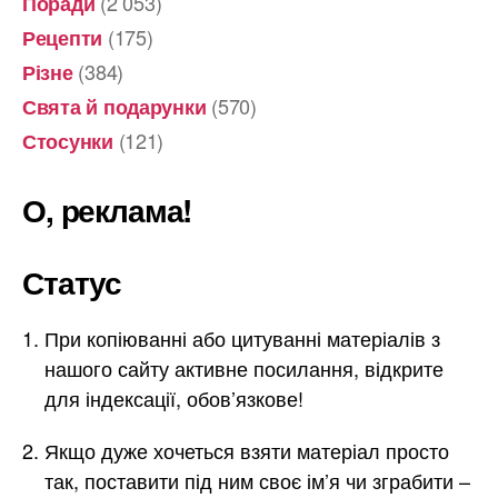
(2 053)
Поради
(175)
Рецепти
(384)
Різне
(570)
Свята й подарунки
(121)
Стосунки
О, реклама!
Статус
При копіюванні або цитуванні матеріалів з
нашого сайту активне посилання, відкрите
для індексації, обов’язкове!
Якщо дуже хочеться взяти матеріал просто
так, поставити під ним своє ім’я чи зграбити –