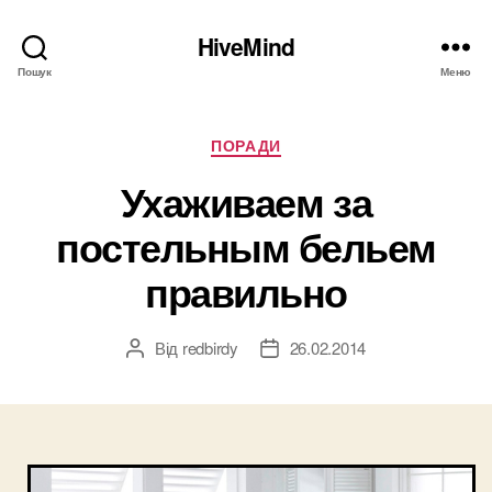
HiveMind
Пошук
Меню
Категорії
ПОРАДИ
Ухаживаем за
постельным бельем
правильно
Від
redbirdy
26.02.2014
Автор
Дата
запису
запису