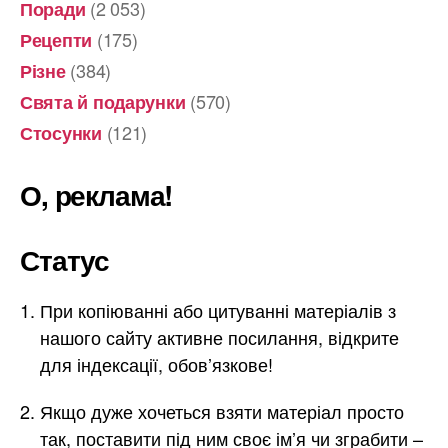
(2 053)
Поради
(175)
Рецепти
(384)
Різне
(570)
Свята й подарунки
(121)
Стосунки
О, реклама!
Статус
При копіюванні або цитуванні матеріалів з
нашого сайту активне посилання, відкрите
для індексації, обов’язкове!
Якщо дуже хочеться взяти матеріал просто
так, поставити під ним своє ім’я чи зграбити –