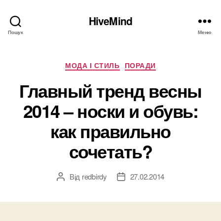
HiveMind
Пошук
Меню
Категорії
МОДА І СТИЛЬ
ПОРАДИ
Главный тренд весны
2014 – носки и обувь:
как правильно
сочетать?
Від
redbirdy
27.02.2014
Автор
Дата
запису
запису