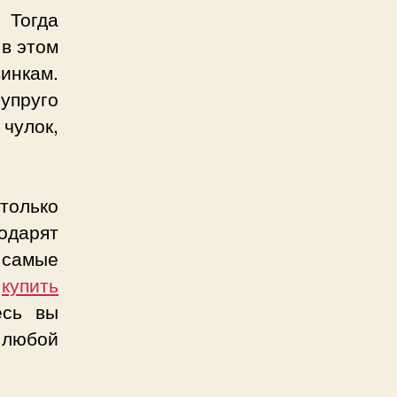
 Тогда
 в этом
инкам.
пруго
чулок,
только
одарят
 самые
м
купить
сь вы
 любой