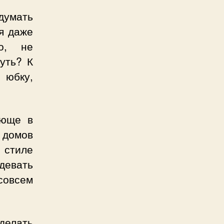
идумать
я даже
но, не
уть? К
 юбку,
!
ающе в
х домов
 стиле
девать
совсем
делать