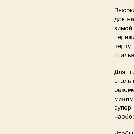
Высоки
для н
зимой
переж
чёрту
стильн
Для т
столь 
реком
миним
супер
наобо
Чтобы