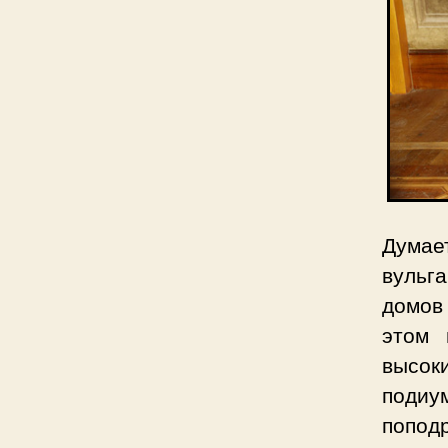
Думае
вульг
домов 
этом 
высок
подиу
попод