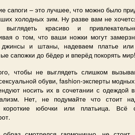
е сапоги – это лучшее, что можно было пр
аших холодных зим. Ну разве вам не хочетс
 выглядеть красиво и привлекатель
ивая о том, что ваши ножки могут замерзн
 джинсы и штаны, надеваем платье или
ые сапожки до бёдер и вперёд покорять мир
ого, чтобы не выглядеть слишком вызыв
сексуальной обуви, fashion-эксперты модны
ендуют носить их в сочетании с одеждой в
ализм. Нет, не подумайте что стоит на
 короткие юбочки или платьица. Всё 
рот.
 образ смотрелся гармонично, не стоит 