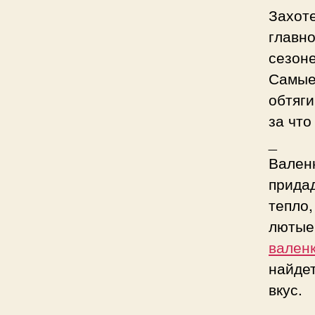
Захот
главно
сезон
Самы
обтяг
за что
_
Вален
прида
тепло
люты
вален
найде
вкус.