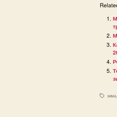
Relate
М
т
М
К
2
Р
Т
з
зима
Позначк