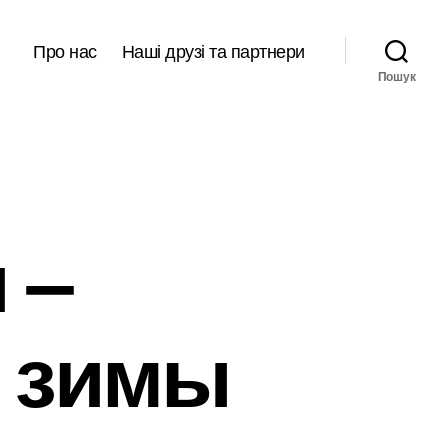
Про нас
Наші друзі та партнери
Пошук
 –
д зимы