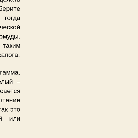
берите
 тогда
ческой
рмуды.
 таким
апога.
 гамма.
елый –
сается
чтение
так это
ой или