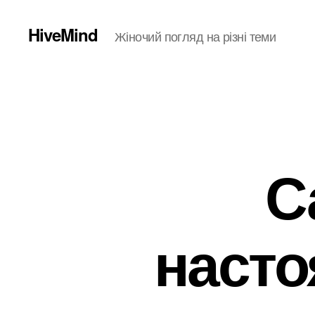
HiveMind
Жіночий погляд на різні теми
С
насто