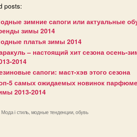
d posts:
одные зимние сапоги или актуальные о
ренды зимы 2014
одные платья зимы 2014
аракуль – настоящий хит сезона осень-зи
013-2014
езиновые сапоги: маст-хэв этого сезона
оп-5 самых ожидаемых новинок парфюм
имы 2013-2014
,
Мода і стиль
,
модные тенденции
,
обувь
и