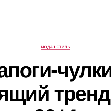
Категорії
МОДА І СТИЛЬ
апоги-чулки
ящий трен