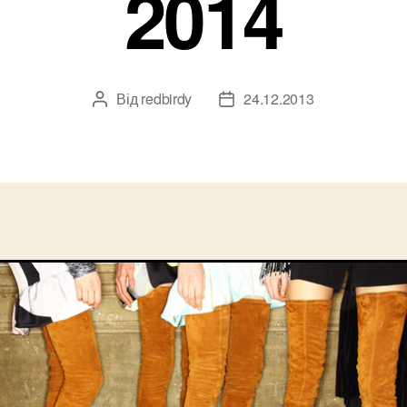
2014
Від
redbirdy
24.12.2013
Автор
Дата
запису
запису