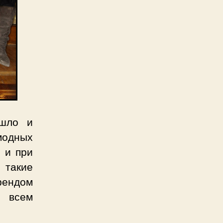
ошло и
модных
и и при
 такие
рендом
о всем