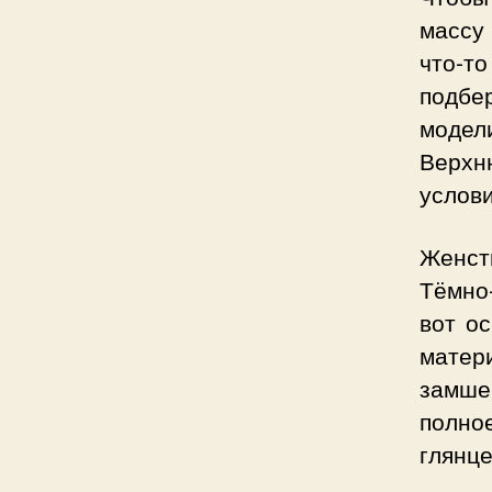
массу
что-т
подбе
модел
Верхн
услови
Женств
Тёмно
вот о
матер
замше 
полно
глянце