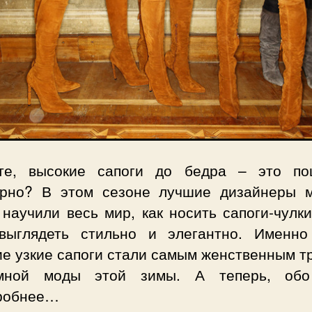
те, высокие сапоги до бедра – это п
арно? В этом сезоне лучшие дизайнеры 
научили весь мир, как носить сапоги-чулк
выглядеть стильно и элегантно. Именно
ие узкие сапоги стали самым женственным т
мной моды этой зимы. А теперь, об
робнее…