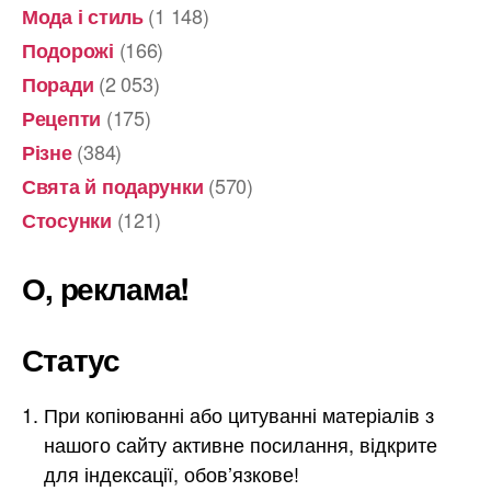
(1 148)
Мода і стиль
(166)
Подорожі
(2 053)
Поради
(175)
Рецепти
(384)
Різне
(570)
Свята й подарунки
(121)
Стосунки
О, реклама!
Статус
При копіюванні або цитуванні матеріалів з
нашого сайту активне посилання, відкрите
для індексації, обов’язкове!