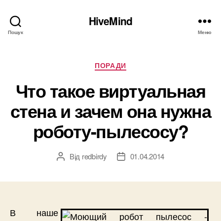
HiveMind
Пошук
Меню
Категорії
ПОРАДИ
Что такое виртуальная
стена и зачем она нужна
роботу-пылесосу?
Від
redbirdy
01.04.2014
Автор
Дата
запису
запису
В наше