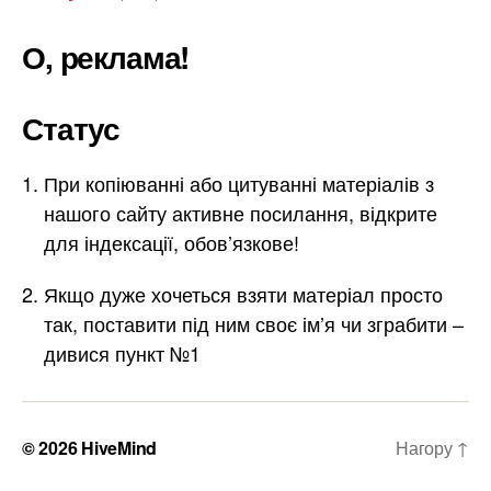
О, реклама!
Статус
При копіюванні або цитуванні матеріалів з
нашого сайту активне посилання, відкрите
для індексації, обов’язкове!
Якщо дуже хочеться взяти матеріал просто
так, поставити під ним своє ім’я чи зграбити –
дивися пункт №1
© 2026
HiveMind
Нагору
↑