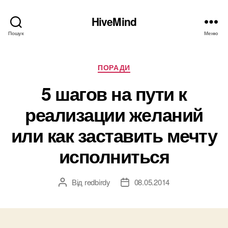
HiveMind
Пошук
Меню
Категорії
ПОРАДИ
5 шагов на пути к
реализации желаний
или как заставить мечту
исполниться
Від
redbirdy
08.05.2014
Автор
Дата
запису
запису