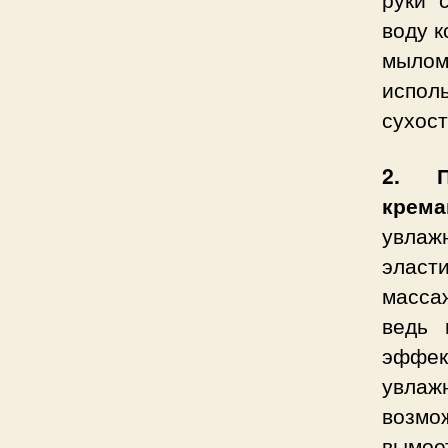
воду к
мылом
испол
сухос
2. П
крема
увлаж
эласти
масса
ведь 
эффек
увлаж
возмо
вымоет