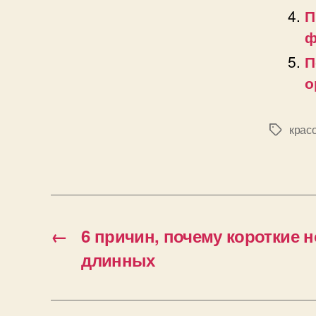
П
ф
П
о
крас
Позначк
←
6 причин, почему короткие 
длинных