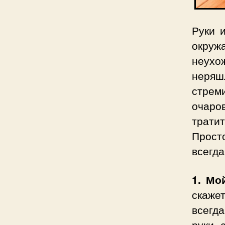
Руки 
окру
неухо
неряш
стрем
очаро
трати
Прост
всегда
1. Мо
скажет
всегд
руки 