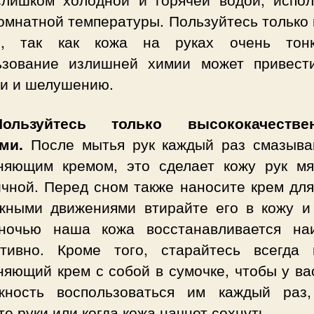
омнатной температуры. Пользуйтесь только
, так как кожа на руках очень тон
ьзование излишней химии может привест
ти и шелушению.
ользуйтесь только высококачестве
ми.
После мытья рук каждый раз смазыва
няющим кремом, это сделает кожу рук мя
чной. Перед сном также наносите крем для
жными движениями втирайте его в кожу и 
ночью наша кожа восстанавливается на
тивно. Кроме того, старайтесь всегда 
няющий крем с собой в сумочке, чтобы у ва
жность воспользоваться им каждый раз,
е руки или когда кожа начнет сохнуть.