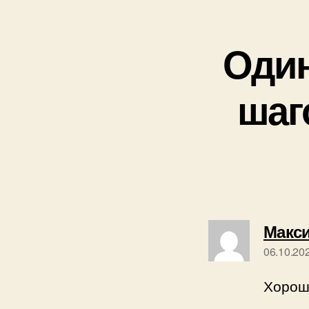
Один
шаг
Макс
06.10.20
Хорош