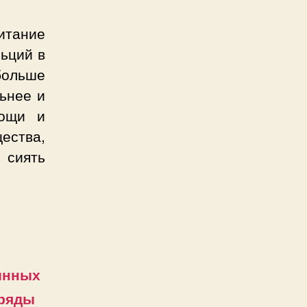
итание
льций в
ольше
ьнее и
вощи и
ства,
 сиять
линных
аряды