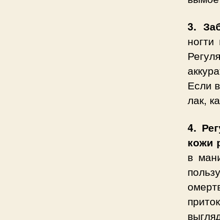
3. За
ногти
Регул
аккур
Если в
лак, к
4. Ре
кожи 
в ман
польз
омерт
прито
выгляд