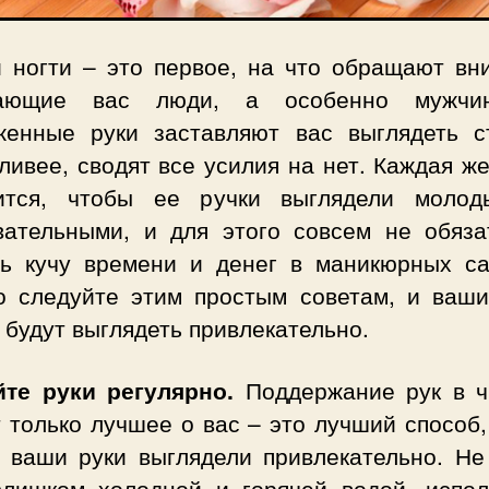
и ногти – это первое, на что обращают вн
жающие вас люди, а особенно мужчи
женные руки заставляют вас выглядеть с
ливее, сводят все усилия на нет. Каждая ж
ится, чтобы ее ручки выглядели моло
вательными, и для этого совсем не обяза
ть кучу времени и денег в маникюрных са
о следуйте этим простым советам, и ваши
 будут выглядеть привлекательно.
йте руки регулярно.
Поддержание рук в ч
 только лучшее о вас – это лучший способ
а ваши руки выглядели привлекательно. Не
слишком холодной и горячей водой, испол