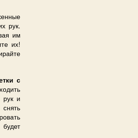
енные
х рук.
вая им
те их!
тирайте
етки с
ходить
 рук и
 снять
ровать
 будет