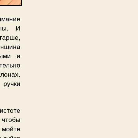
имание
ны. И
тарше,
енщина
дыми и
тельно
лонах.
 ручки
истоте
, чтобы
 мойте
ьзуйте