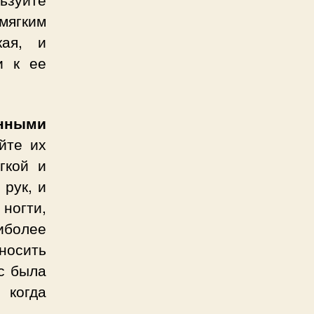
 мягким
кая, и
и к ее
нными
йте их
гкой и
 рук, и
ногти,
иболее
носить
с была
 когда