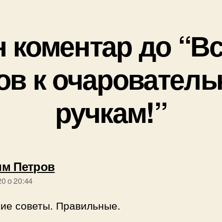
 коментар до “Вс
ов к очаровател
ручкам!”
говорить:
им Петров
20 о 20:44
ие советы. Правильные.