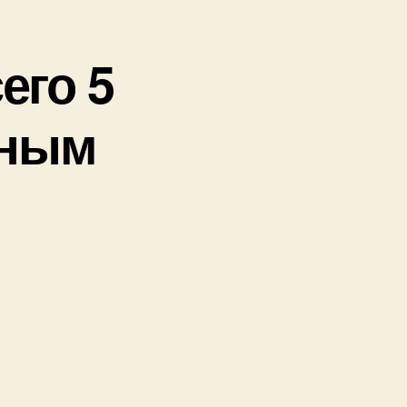
его 5
ьным