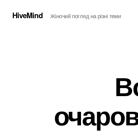
HiveMind
Жіночий погляд на різні теми
В
очаров