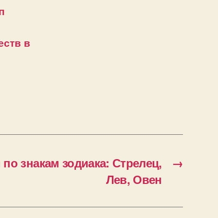
п
еств в
по знакам зодиака: Стрелец,
→
Лев, Овен