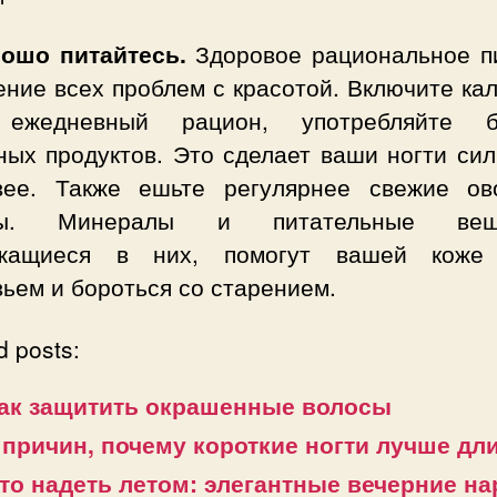
рошо питайтесь.
Здоровое рациональное п
ние всех проблем с красотой. Включите ка
 ежедневный рацион, употребляйте б
ных продуктов. Это сделает ваши ногти сил
вее. Также ешьте регулярнее свежие о
ты. Минералы и питательные веще
жащиеся в них, помогут вашей коже
ьем и бороться со старением.
d posts:
ак защитить окрашенные волосы
 причин, почему короткие ногти лучше д
то надеть летом: элегантные вечерние н