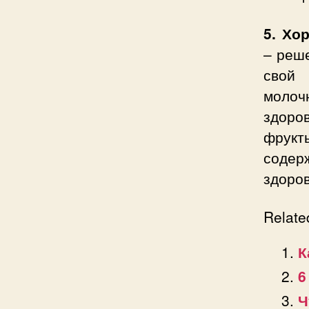
5. Хо
– реше
свой
молоч
здоро
фрук
содер
здоров
Relate
К
6
Ч