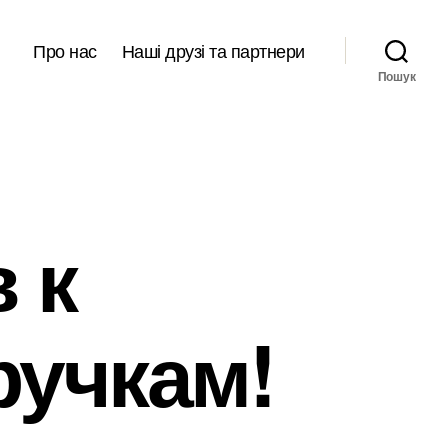
Про нас
Наші друзі та партнери
Пошук
 к
ручкам!