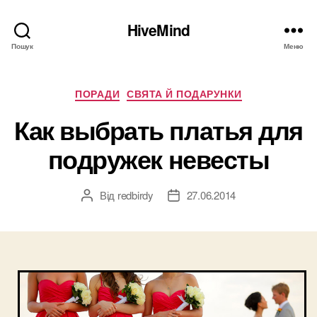
HiveMind
Пошук
Меню
Категорії
ПОРАДИ
СВЯТА Й ПОДАРУНКИ
Как выбрать платья для
подружек невесты
Від
redbirdy
27.06.2014
Автор
Дата
запису
запису