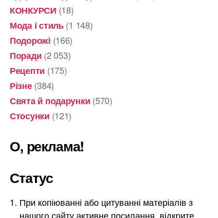
(18)
КОНКУРСИ
(1 148)
Мода і стиль
(166)
Подорожі
(2 053)
Поради
(175)
Рецепти
(384)
Різне
(570)
Свята й подарунки
(121)
Стосунки
О, реклама!
Статус
При копіюванні або цитуванні матеріалів з
нашого сайту активне посилання, відкрите