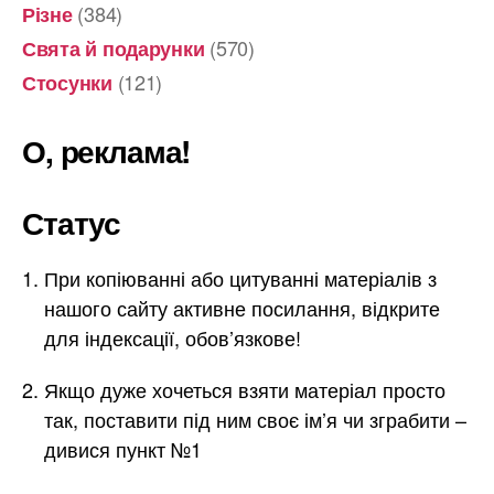
(384)
Різне
(570)
Свята й подарунки
(121)
Стосунки
О, реклама!
Статус
При копіюванні або цитуванні матеріалів з
нашого сайту активне посилання, відкрите
для індексації, обов’язкове!
Якщо дуже хочеться взяти матеріал просто
так, поставити під ним своє ім’я чи зграбити –
дивися пункт №1