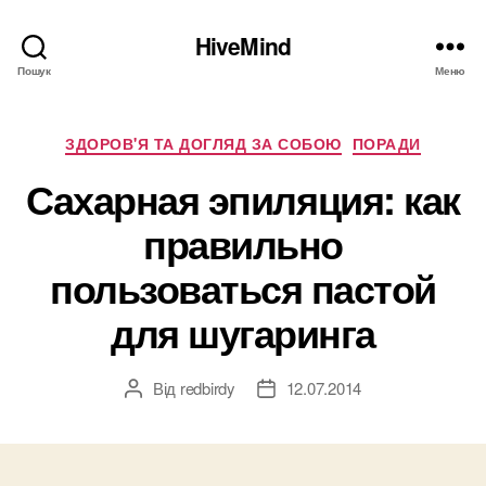
HiveMind
Пошук
Меню
Категорії
ЗДОРОВ'Я ТА ДОГЛЯД ЗА СОБОЮ
ПОРАДИ
Сахарная эпиляция: как
правильно
пользоваться пастой
для шугаринга
Від
redbirdy
12.07.2014
Автор
Дата
запису
запису