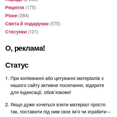
(175)
Рецепти
(384)
Різне
(570)
Свята й подарунки
(121)
Стосунки
О, реклама!
Статус
При копіюванні або цитуванні матеріалів з
нашого сайту активне посилання, відкрите
для індексації, обов’язкове!
Якщо дуже хочеться взяти матеріал просто
так, поставити під ним своє ім’я чи зграбити –