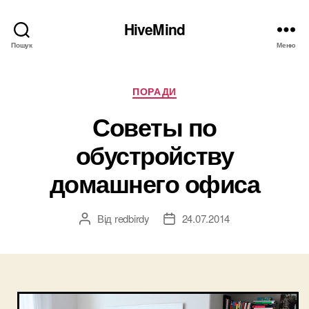
HiveMind
Пошук
Меню
Категорії
ПОРАДИ
Советы по
обустройству
домашнего офиса
Від
redbirdy
24.07.2014
Автор
Дата
запису
запису