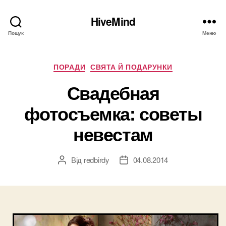
HiveMind
Пошук
Меню
Категорії
ПОРАДИ
СВЯТА Й ПОДАРУНКИ
Свадебная
фотосъемка: советы
невестам
Від
redbirdy
04.08.2014
Автор
Дата
запису
запису