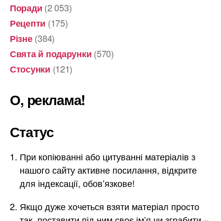
(2 053)
Поради
(175)
Рецепти
(384)
Різне
(570)
Свята й подарунки
(121)
Стосунки
О, реклама!
Статус
При копіюванні або цитуванні матеріалів з
нашого сайту активне посилання, відкрите
для індексації, обов’язкове!
Якщо дуже хочеться взяти матеріал просто
так, поставити під ним своє ім’я чи зграбити –