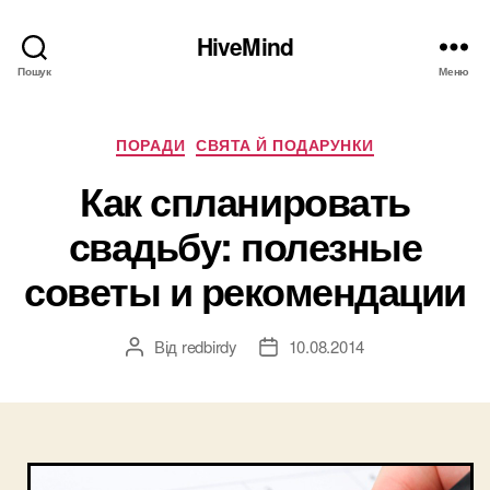
HiveMind
Пошук
Меню
Категорії
ПОРАДИ
СВЯТА Й ПОДАРУНКИ
Как спланировать
свадьбу: полезные
советы и рекомендации
Від
redbirdy
10.08.2014
Автор
Дата
запису
запису