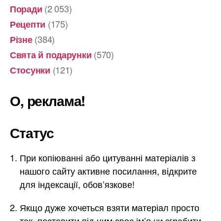
(2 053)
Поради
(175)
Рецепти
(384)
Різне
(570)
Свята й подарунки
(121)
Стосунки
О, реклама!
Статус
При копіюванні або цитуванні матеріалів з
нашого сайту активне посилання, відкрите
для індексації, обов’язкове!
Якщо дуже хочеться взяти матеріал просто
так, поставити під ним своє ім’я чи зграбити –