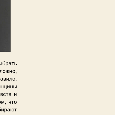
ыбрать
сложно,
равило,
енщины
вств и
ом, что
бирают