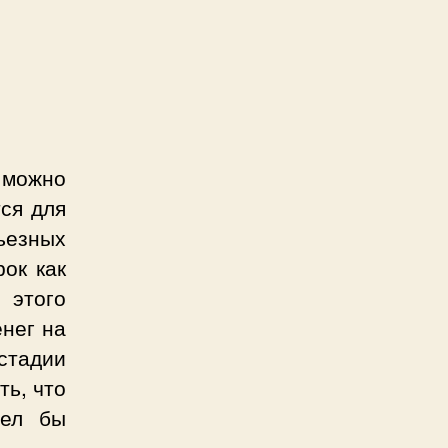
 можно
тся для
ьезных
рок как
 этого
енег на
стадии
ть, что
тел бы