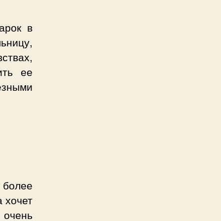
арок в
ьницу,
вствах,
ить ее
езными
 более
 хочет
очень