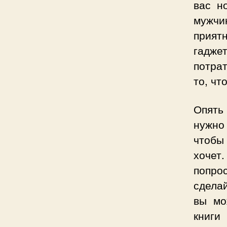
вас н
мужчи
прият
гадже
потра
то, чт
Опять
нужно 
чтобы
хочет
попро
сделай
вы мо
книги