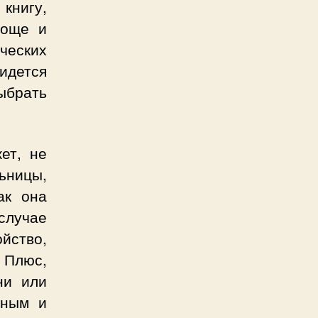
книгу,
роще и
ческих
идется
ыбрать
ет, не
льницы,
ак она
случае
йство,
. Плюс,
ни или
чным и