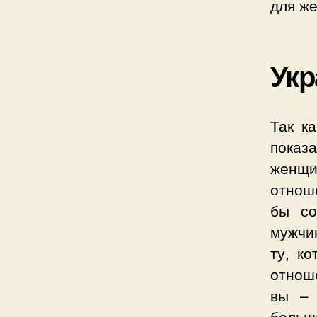
для ж
Ук
Так к
показа
женщи
отноше
бы со
мужчин
ту, к
отноше
вы – 
больш