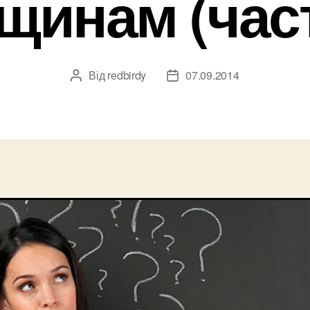
щинам (част
Від
redbirdy
07.09.2014
Автор
Дата
запису
запису