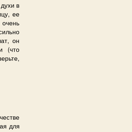
 духи в
цу, ее
очень
сильно
ат, он
и (что
ерьте,
честве
ая для