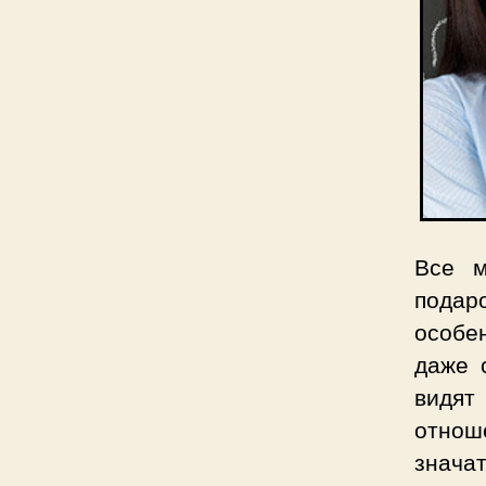
Все м
подаро
особен
даже 
видят
отноше
знача