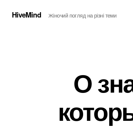
HiveMind
Жіночий погляд на різні теми
О зн
котор