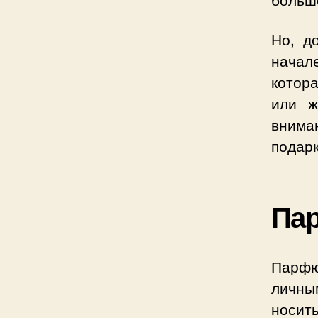
Но, д
начал
котора
или ж
внима
подарк
Па
Парфю
личны
носи