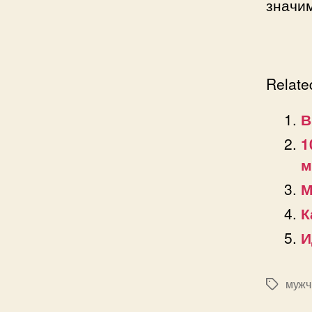
значим
Relate
В
1
м
М
К
И
мужч
Позначк