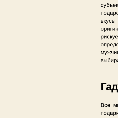
субъек
подар
вкус
ориги
риску
опред
мужчи
выбира
Га
Все м
подар