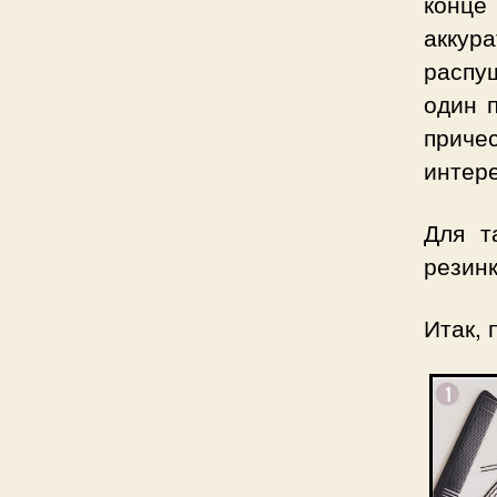
конц
аккур
распу
один 
причес
интер
Для т
резинк
Итак,