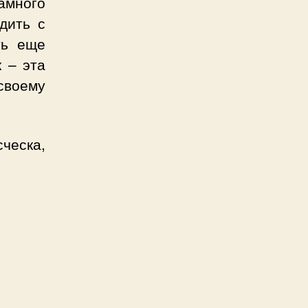
много
дить с
ть еще
 – эта
-своему
ческа,