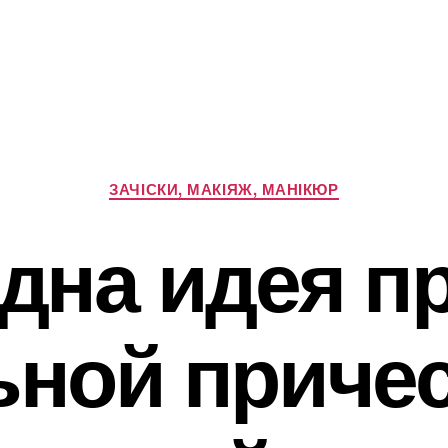
Категорії
ЗАЧІСКИ, МАКІЯЖ, МАНІКЮР
дна идея п
ьной причес