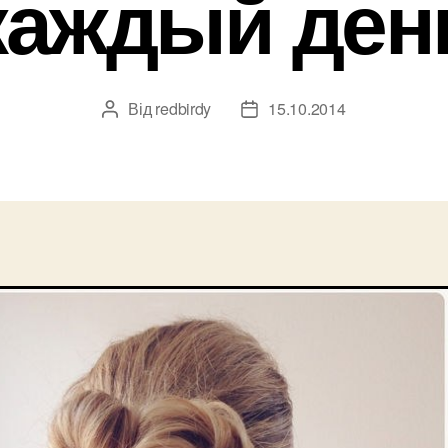
каждый ден
Від
redbirdy
15.10.2014
Автор
Дата
запису
запису