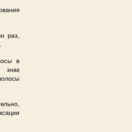
ования
н раз,
.
лосы в
я знак
волосы
ельно,
ксации