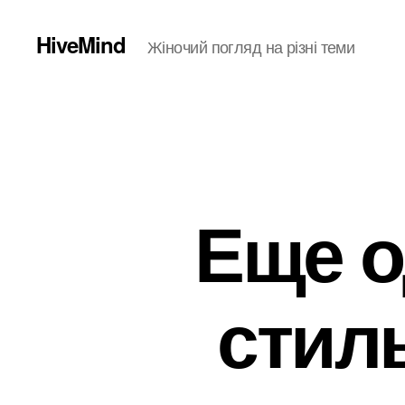
HiveMind
Жіночий погляд на різні теми
Еще о
стил