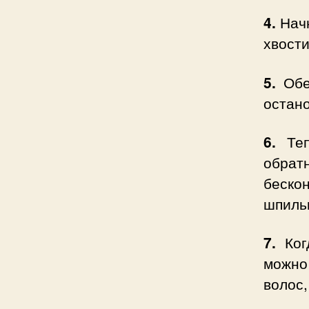
4.
Начн
хвости
5.
Обе
остано
6.
Те
обрат
беско
шпиль
7.
Когд
можно
волос,