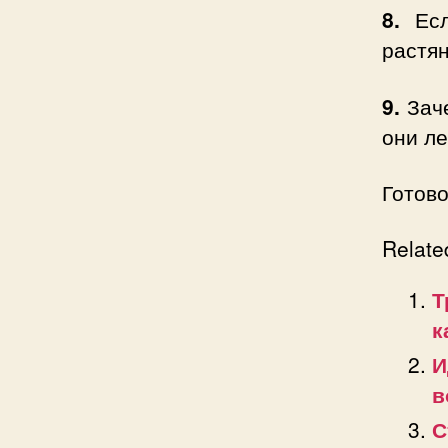
8.
Ес
растян
9.
Заче
они ле
Готово
Relate
Т
к
И
в
С