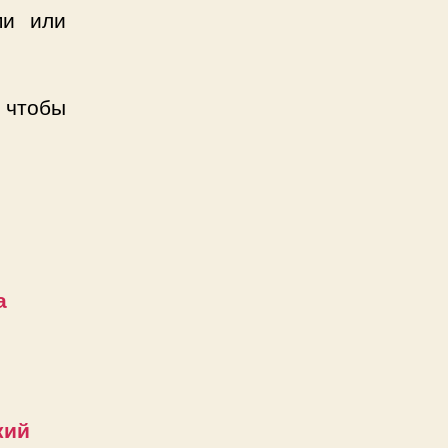
ми или
 чтобы
а
кий