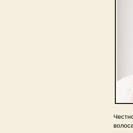
Честн
волос