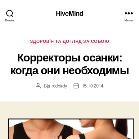
HiveMind
Пошук
Меню
Категорії
ЗДОРОВ'Я ТА ДОГЛЯД ЗА СОБОЮ
Корректоры осанки:
когда они необходимы
Від
redbirdy
15.10.2014
Автор
Дата
запису
запису