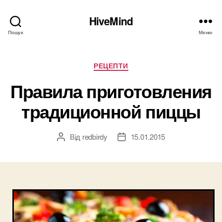
HiveMind
Пошук
Меню
Категорії
РЕЦЕПТИ
Правила приготовления
традиционной пиццы
Від
redbirdy
15.01.2015
Автор
Дата
запису
запису