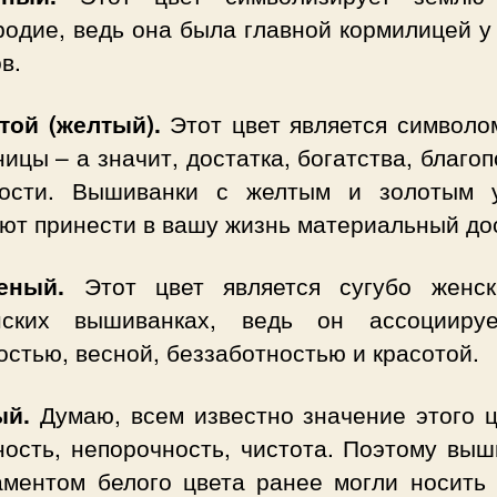
родие, ведь она была главной кормилицей у
в.
отой (желтый).
Этот цвет является символо
ицы – а значит, достатка, богатства, благо
ости. Вышиванки с желтым и золотым 
ют принести в вашу жизнь материальный дос
еный.
Этот цвет является сугубо женс
нских вышиванках, ведь он ассоцииру
стью, весной, беззаботностью и красотой.
ый.
Думаю, всем известно значение этого ц
ность, непорочность, чистота. Поэтому выш
аментом белого цвета ранее могли носить 