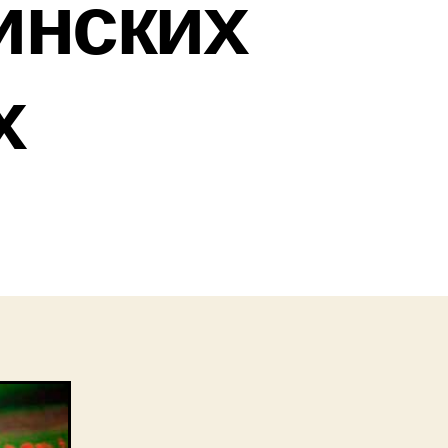
инских
х