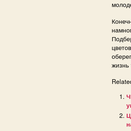
молод
Конеч
намног
Подбе
цвето
обере
жизнь 
Relate
Ч
у
Ц
н