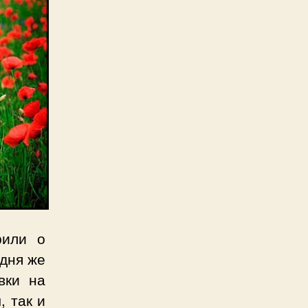
рили о
одня же
вки на
, так и