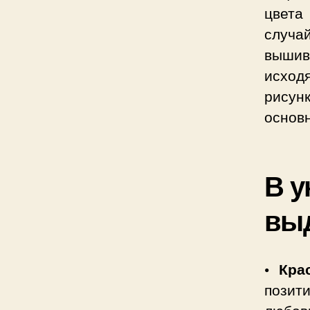
цвета
случа
вышив
исходя
рисун
основ
В у
выд
• Кр
позит