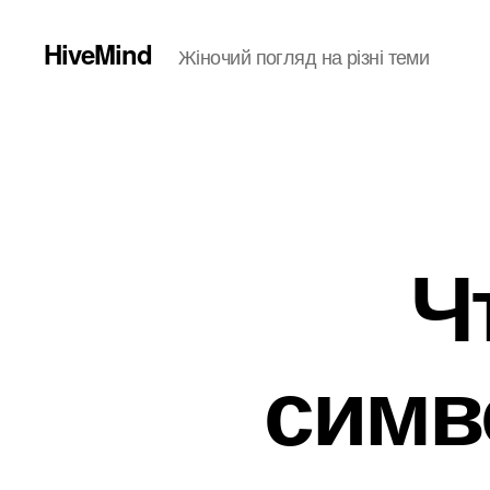
HiveMind
Жіночий погляд на різні теми
Ч
симв