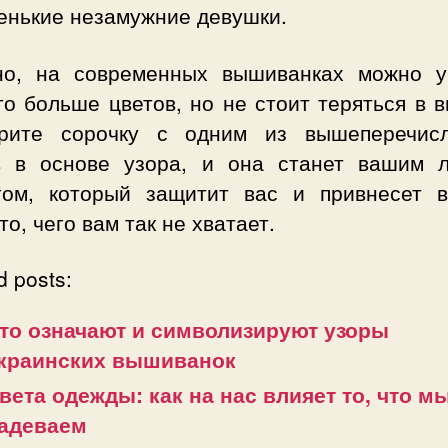
енькие незамужние девушки.
но, на современных вышиванках можно у
о больше цветов, но не стоит теряться в 
рите сорочку с одним из вышеперечис
в в основе узора, и она станет вашим 
гом, который защитит вас и привнесет 
то, чего вам так не хватает.
d posts:
то означают и символизируют узоры
краинских вышиванок
вета одежды: как на нас влияет то, что м
адеваем