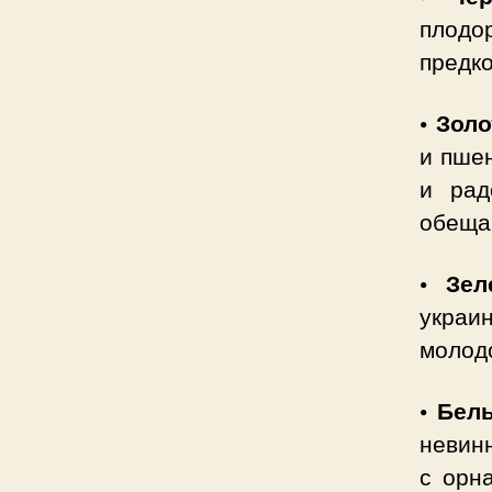
плодо
предко
• Зол
и пшен
и рад
обеща
• Зел
украи
молодо
• Бел
невин
с орн