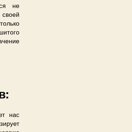
тся не
 своей
только
ышитого
ачение
в:
ет нас
зирует