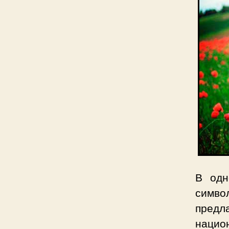
В одн
символ
предл
национ