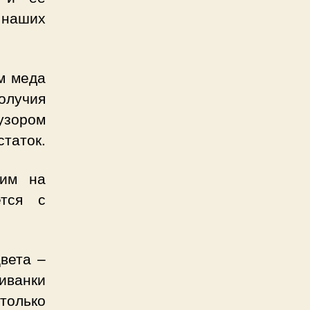
 наших
м меда
получия
узором
таток.
ким на
ется с
вета –
иванки
только