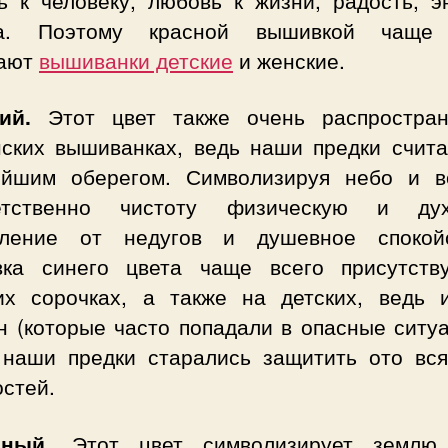
ь к человеку, любовь к жизни, радость, э
ца. Поэтому красной вышивкой чаще 
ают
вышиванки детские
и женские.
ий.
Этот цвет также очень распростра
нских вышиванках, ведь наши предки счита
йшим оберегом. Символизируя небо и в
етственно чистоту физическую и ду
вление от недугов и душевное спокойс
ка синего цвета чаще всего присутств
их сорочках, а также на детских, ведь 
н (которые часто попадали в опасные ситуа
 наши предки старались защитить ото вся
стей.
рный.
Этот цвет символизирует земл