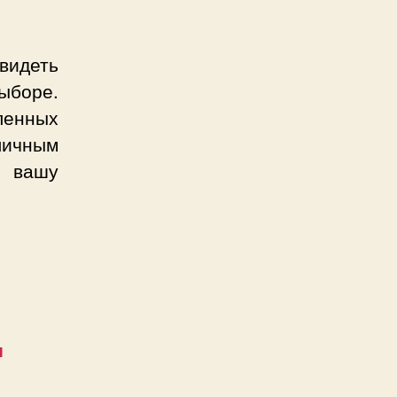
видеть
выборе.
ленных
личным
в вашу
ы