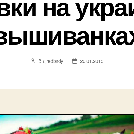
ки на укра
вышиванка
Від
redbirdy
20.01.2015
Автор
Дата
запису
запису