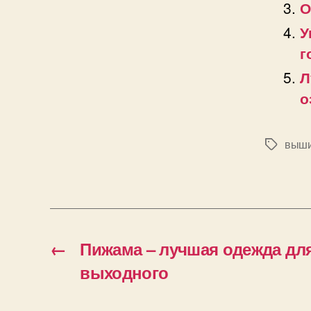
О
У
г
Л
о
выши
Позначк
←
Пижама – лучшая одежда дл
выходного