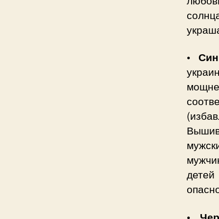
любов
солн
украш
• Син
украи
мощне
соотв
(изба
Вышив
мужск
мужчи
детей
опасно
• Че