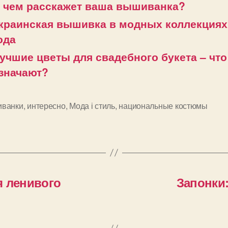
 чем расскажет ваша вышиванка?
краинская вышивка в модных коллекциях
ода
учшие цветы для свадебного букета – что
значают?
ванки
,
интересно
,
Мода і стиль
,
национальные костюмы
и
я ленивого
Запонки: