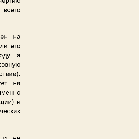
нергию
всего
нен на
ли его
оду, а
ховную
твие).
ует на
именно
ции) и
ческих
ю и ее