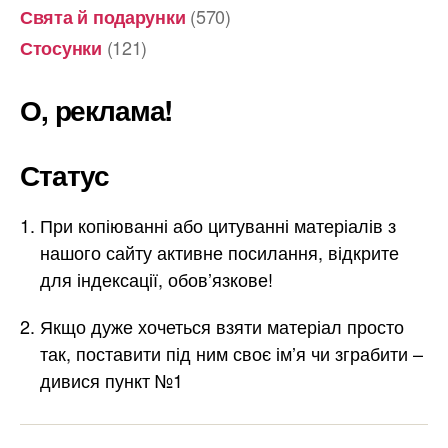
(570)
Свята й подарунки
(121)
Стосунки
О, реклама!
Статус
При копіюванні або цитуванні матеріалів з
нашого сайту активне посилання, відкрите
для індексації, обов’язкове!
Якщо дуже хочеться взяти матеріал просто
так, поставити під ним своє ім’я чи зграбити –
дивися пункт №1