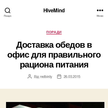
HiveMind
Пошук
Меню
Категорії
ПОРАДИ
Доставка обедов в
офис для правильного
рациона питания
Від
redbirdy
26.03.2015
Автор
Дата
запису
запису