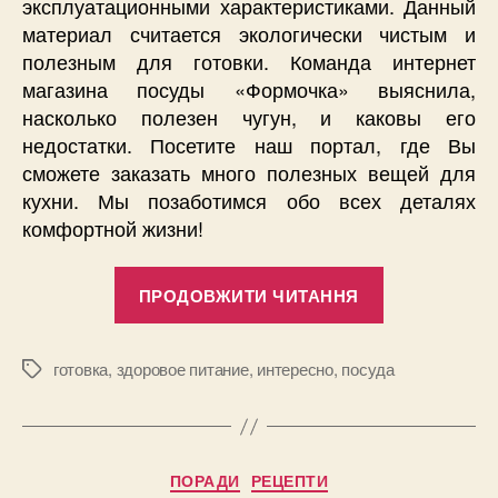
эксплуатационными характеристиками. Данный
материал считается экологически чистым и
полезным для готовки. Команда интернет
магазина посуды «Формочка» выяснила,
насколько полезен чугун, и каковы его
недостатки. Посетите наш портал, где Вы
сможете заказать много полезных вещей для
кухни. Мы позаботимся обо всех деталях
комфортной жизни!
“Как
ПРОДОВЖИТИ ЧИТАННЯ
чугун
влияет
на
готовка
,
здоровое питание
,
интересно
,
посуда
Позначки
еду:
можно
ли
Категорії
ПОРАДИ
РЕЦЕПТИ
все