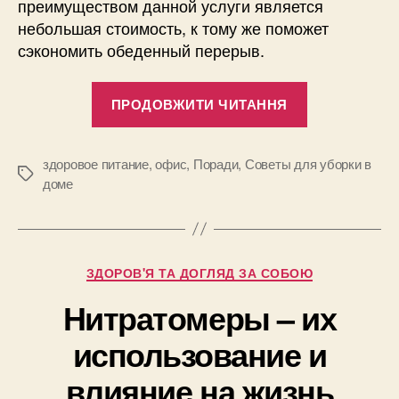
преимуществом данной услуги является
небольшая стоимость, к тому же поможет
сэкономить обеденный перерыв.
“Доставка
ПРОДОВЖИТИ ЧИТАННЯ
обедов
в
офис
здоровое питание
,
офис
,
Поради
,
Советы для уборки в
Позначки
доме
для
правильног
рациона
питания”
Категорії
ЗДОРОВ'Я ТА ДОГЛЯД ЗА СОБОЮ
Нитратомеры – их
использование и
влияние на жизнь