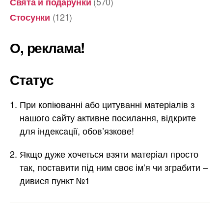
(570)
Свята й подарунки
(121)
Стосунки
О, реклама!
Статус
При копіюванні або цитуванні матеріалів з
нашого сайту активне посилання, відкрите
для індексації, обов’язкове!
Якщо дуже хочеться взяти матеріал просто
так, поставити під ним своє ім’я чи зграбити –
дивися пункт №1