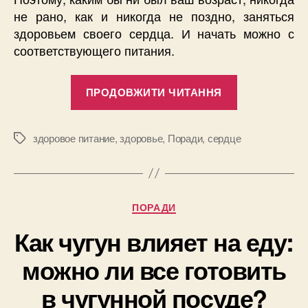
не рано, как и никогда не поздно, заняться
здоровьем своего сердца. И начать можно с
соответствующего питания.
“Как
ПРОДОВЖИТИ ЧИТАННЯ
питаться
с
пользой
здоровое питание
,
здоровье
,
Поради
,
сердце
Позначки
для
сердца?”
Категорії
ПОРАДИ
Как чугун влияет на еду:
можно ли все готовить
в чугунной посуде?