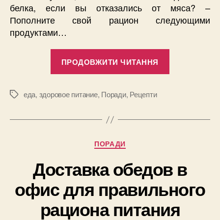
белка, если вы отказались от мяса? –
Пополните свой рацион следующими
продуктами…
“Вегетариан
ПРОДОВЖИТИ ЧИТАННЯ
источники
протеина:
9
еда
,
здоровое питание
,
Поради
,
Рецепти
Позначки
не
мясных
продуктов,
Категорії
ПОРАДИ
богатых
белком”
Доставка обедов в
офис для правильного
рациона питания