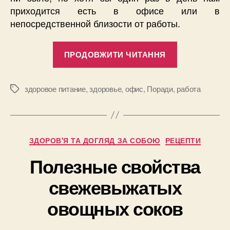
приходится есть в офисе или в
непосредственной близости от работы.
“Здоровое
ПРОДОВЖИТИ ЧИТАННЯ
питание
на
работе”
здоровое питание
,
здоровье
,
офис
,
Поради
,
работа
Позначки
Категорії
ЗДОРОВ'Я ТА ДОГЛЯД ЗА СОБОЮ
РЕЦЕПТИ
Полезные свойства
свежевыжатых
овощных соков