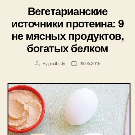
готовить
Вегетарианские
в
источники протеина: 9
чугунной
посуде?”
не мясных продуктов,
богатых белком
Від
redbirdy
26.05.2016
Автор
Дата
запису
запису