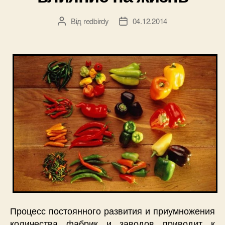
Від
redbirdy
04.12.2014
Автор
Дата
запису
запису
Процесс постоянного развития и приумножения
количества фабрик и заводов приводит к