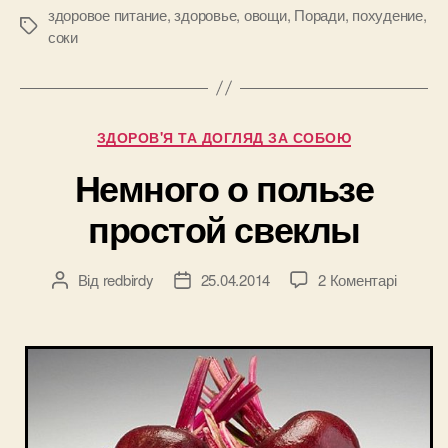
овощных
здоровое питание
,
здоровье
,
овощи
,
Поради
,
похудение
,
Позначки
соки
соков”
Категорії
ЗДОРОВ'Я ТА ДОГЛЯД ЗА СОБОЮ
Немного о пользе
простой свеклы
до
Від
redbirdy
25.04.2014
2 Коментарі
Автор
Дата
Немног
запису
запису
о
пользе
просто
свеклы