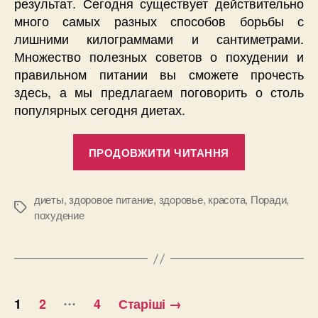
результат. Сегодня существует действительно
много самых разных способов борьбы с
лишними килограммами и сантиметрами.
Множество полезных советов о похудении и
правильном питании вы сможете прочесть
здесь, а мы предлагаем поговорить о столь
популярных сегодня диетах.
“3
ПРОДОВЖИТИ ЧИТАННЯ
причины
отказаться
от
диеты
,
здоровое питание
,
здоровье
,
красота
,
Поради
,
Позначки
похудение
диет”
Пагінація
…
1
2
4
Старіші
→