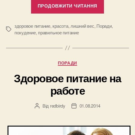
“ТОП
ПРОДОВЖИТИ ЧИТАННЯ
7
правил
питания
здоровое питание
,
красота
,
лишний вес
,
Поради
,
Позначки
похудение
,
правильное питание
для
борьбы
с
лишним
Категорії
ПОРАДИ
весом”
Здоровое питание на
работе
Від
redbirdy
01.08.2014
Автор
Дата
запису
запису