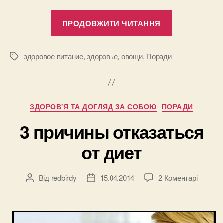
“Немного
ПРОДОВЖИТИ ЧИТАННЯ
о
пользе
простой
здоровое питание
,
здоровье
,
овощи
,
Поради
Позначки
свеклы”
Категорії
ЗДОРОВ'Я ТА ДОГЛЯД ЗА СОБОЮ
ПОРАДИ
3 причины отказаться
от диет
до
Від
redbirdy
15.04.2014
2 Коментарі
Автор
Дата
3
запису
запису
причин
отказат
от