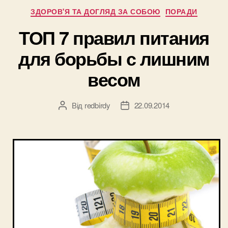
жизнь”
Категорії
ЗДОРОВ'Я ТА ДОГЛЯД ЗА СОБОЮ
ПОРАДИ
ТОП 7 правил питания
для борьбы с лишним
весом
Від
redbirdy
22.09.2014
Автор
Дата
запису
запису