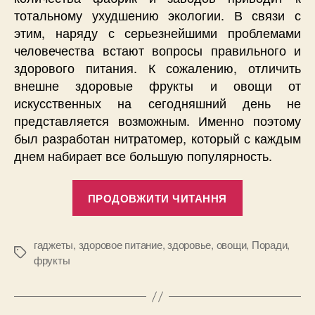
тотальному ухудшению экологии. В связи с
этим, наряду с серьезнейшими проблемами
человечества встают вопросы правильного и
здорового питания. К сожалению, отличить
внешне здоровые фрукты и овощи от
искусственных на сегодняшний день не
представляется возможным. Именно поэтому
был разработан нитратомер, который с каждым
днем набирает все большую популярность.
“Нитратоме
ПРОДОВЖИТИ ЧИТАННЯ
–
их
использова
гаджеты
,
здоровое питание
,
здоровье
,
овощи
,
Поради
,
Позначки
фрукты
и
влияние
на