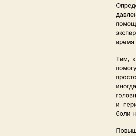
Опред
давле
помощ
экспе
время 
Тем, 
помог
просто
иногда
головн
и пер
боли н
Повыш