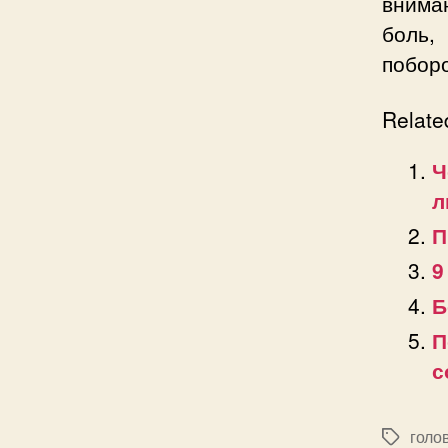
внима
боль,
поборо
Relate
Ч
л
П
9
Б
П
с
голо
Позначк