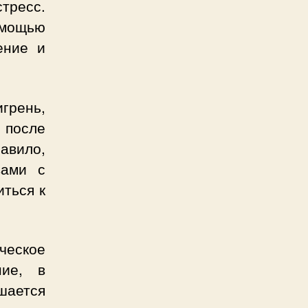
ресс.
омощью
ение и
грень,
 после
авило,
вами с
иться к
ческое
ние, в
дшается