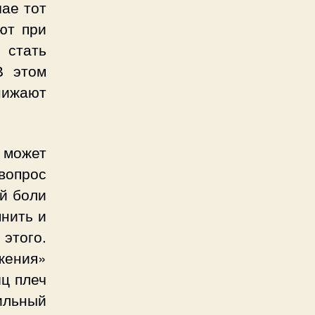
чае тот
ют при
 стать
В этом
снижают
 может
 вопрос
ой боли
мнить и
этого.
жения»
ц плеч
ильный