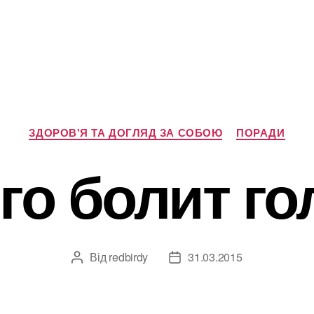
Категорії
ЗДОРОВ'Я ТА ДОГЛЯД ЗА СОБОЮ
ПОРАДИ
го болит г
Від
redbirdy
31.03.2015
Автор
Дата
запису
запису