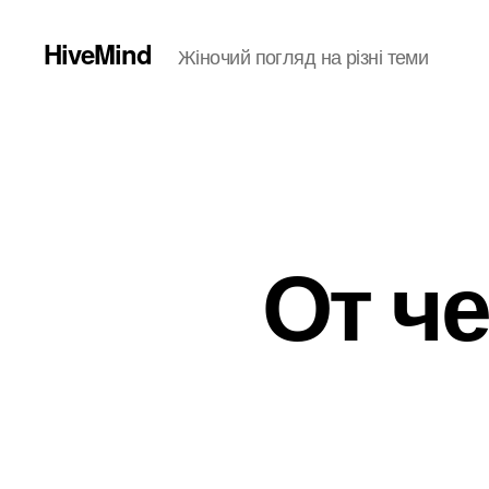
HiveMind
Жіночий погляд на різні теми
От че