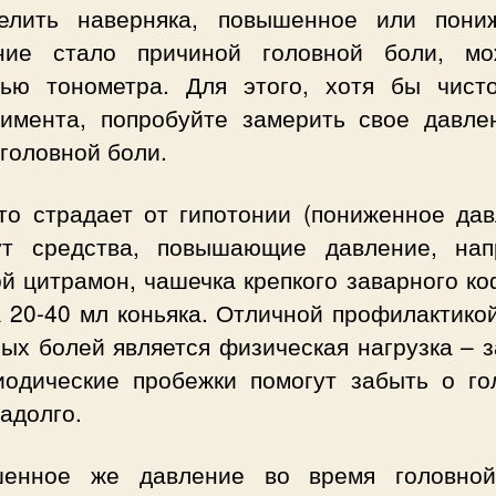
елить наверняка, повышенное или пони
ние стало причиной головной боли, м
ью тонометра. Для этого, хотя бы чист
римента, попробуйте замерить свое давле
головной боли.
кто страдает от гипотонии (пониженное дав
ут средства, повышающие давление, нап
й цитрамон, чашечка крепкого заварного к
 20-40 мл коньяка. Отличной профилактико
ых болей является физическая нагрузка – 
иодические пробежки помогут забыть о го
адолго.
енное же давление во время головно