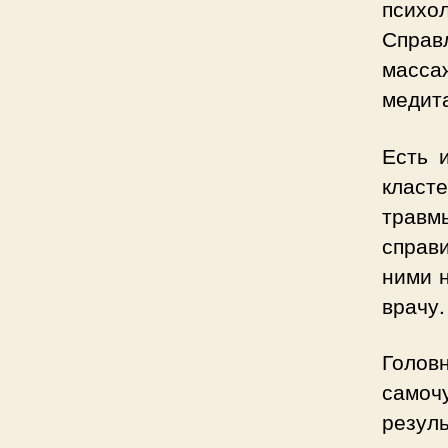
псих
Справ
масса
медит
Есть 
класт
травм
справ
ними н
врачу.
Голов
самоч
резуль