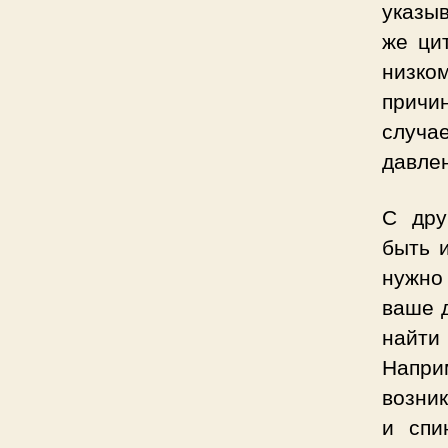
указыв
же ци
низко
причи
случае
давлен
С дру
быть и
нужно 
ваше д
найти
Напри
возни
и спи