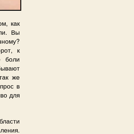
м, как
ли. Вы
азному?
рот, к
е боли
бывают
так же
прос в
тво для
бласти
ления.