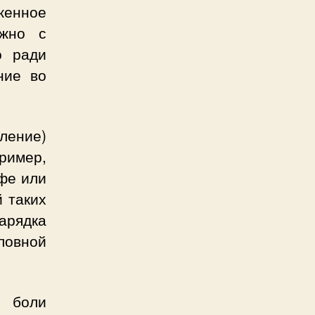
женное
ожно с
о ради
ние во
ление)
ример,
офе или
й таких
зарядка
ловной
й боли