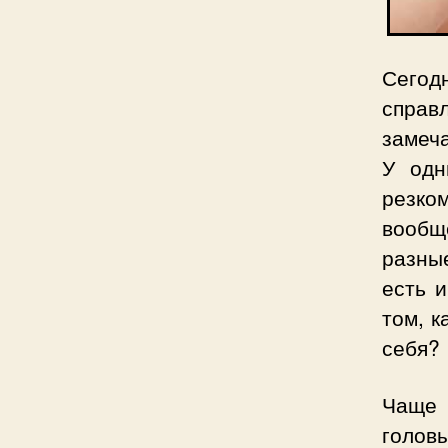
Сегод
справ
замеча
У одн
резко
вообщ
разны
есть 
том, к
себя?
Чаще 
голов