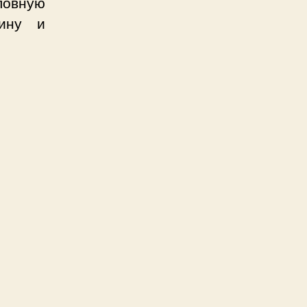
ловную
чину и