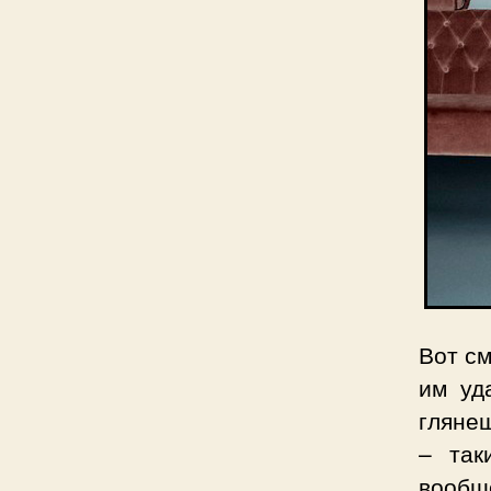
Вот см
им уд
глянеш
– так
вообщ