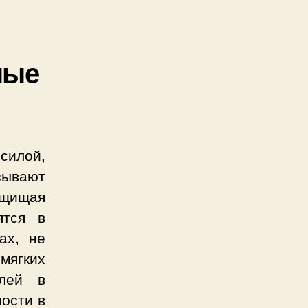
ные
силой,
вают
ащищая
ятся в
ах, не
мягких
олей в
ости в