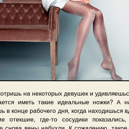
отришь на некоторых девушек и удивляешьс
ается иметь такие идеальные ножки? А н
ь в конце рабочего дня, когда находишься 
ие отекшие, где-то сосудики показались,
е снова вены набухли. К сожалению, такое 