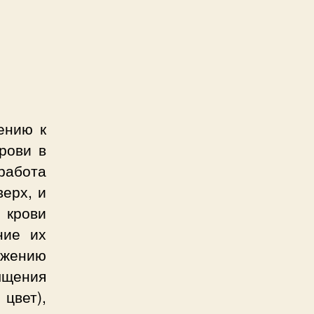
ению к
крови в
работа
верх, и
 крови
ние их
ижению
сыщения
цвет),