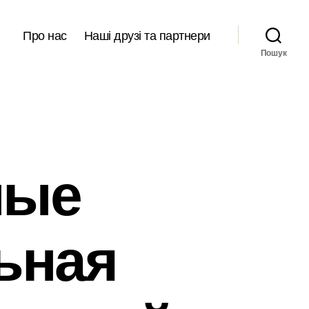
Про нас
Наші друзі та партнери
Пошук
ные
льная