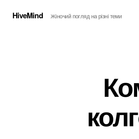
HiveMind
Жіночий погляд на різні теми
Ко
колг