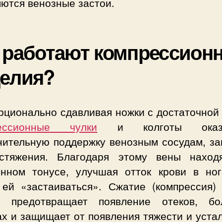
ются венозные застои.
 работают компрессион
елия?
рционально сдавливая ножки с достаточной 
ессионные чулки
и колготы оказы
нительную поддержку венозным сосудам, з
стяжения. Благодаря этому вены наход
янном тонусе, улучшая отток крови в ног
 ей «застаиваться». Сжатие (компрессия) 
й предотвращает появление отеков, б
х и защищает от появления тяжести и устал