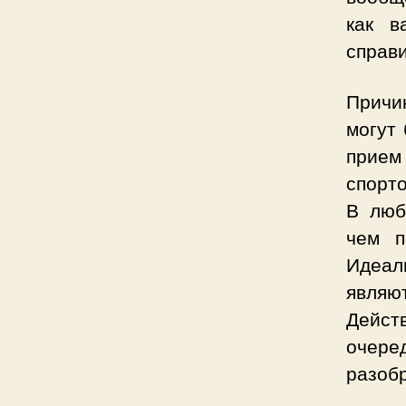
как в
справи
Причи
могут
прием
спорт
В люб
чем п
Идеал
явл
Дейст
очер
разобр