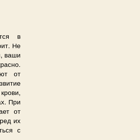
ются в
оит. Не
и, ваши
асно.
ают от
звитие
крови,
ах. При
ает от
еред их
ться с