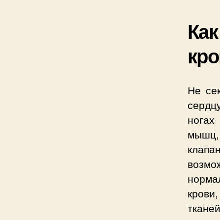
Как
кро
Не се
сердцу
ногах
мышц, 
клапа
возмо
норма
крови,
ткане