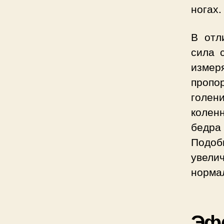
ногах.
В отл
сила 
измер
пропор
голен
колен
бедра
Подоб
увели
норма
Эф