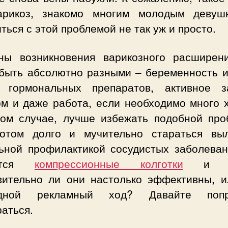
арикоз, знакомо многим молодым девуш
ться с этой проблемой не так уж и просто.
ны возникновения варикозного расширен
 быть абсолютно разными – беременность и
 гормональных препаратов, активное з
ом и даже работа, если необходимо много х
ом случае, лучше избежать подобной про
отом долго и мучительно стараться выл
ьной профилактикой сосудистых заболеван
яются
компрессионные колготки
и чу
вительно ли они настолько эффективны, и
едной рекламный ход? Давайте попр
аться.