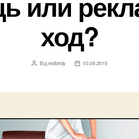
ь или рек
ход?
Від
redbirdy
03.09.2015
Автор
Дата
запису
запису