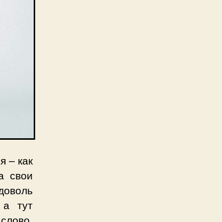
я – как
а свои
вдоволь
 а тут
слово,