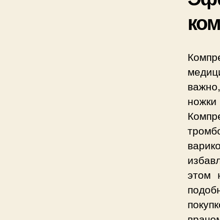
ком
Компр
медици
важно,
ножк
Компр
тромб
варик
избавл
этом 
подобн
покуп
врачо