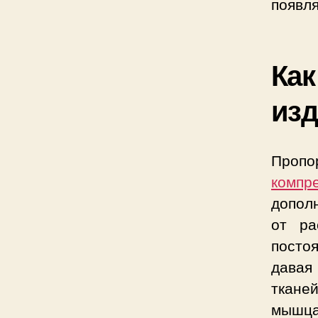
появля
Как
изд
Пропо
компр
допол
от ра
посто
давая
ткане
мышца