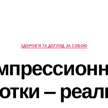
Категорії
ЗДОРОВ'Я ТА ДОГЛЯД ЗА СОБОЮ
мпрессион
отки – реа