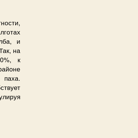
ности,
лготах
лба, и
Так, на
00%, к
районе
 паха.
ствует
улируя