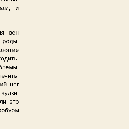
кам, и
ия вен
 роды,
анятие
одить.
блемы,
ечить.
ий ног
лки.
ли это
обуем