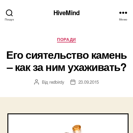
HiveMind
Пошук
Меню
Категорії
ПОРАДИ
Его сиятельство камень
– как за ним ухаживать?
Від
redbirdy
23.09.2015
Автор
Дата
запису
запису