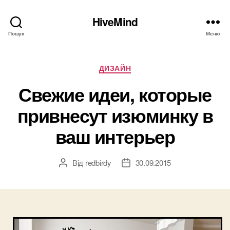
HiveMind
Пошук
Меню
Категорії
ДИЗАЙН
Свежие идеи, которые
привнесут изюминку в
ваш интерьер
Від
redbirdy
30.09.2015
Автор
Дата
запису
запису