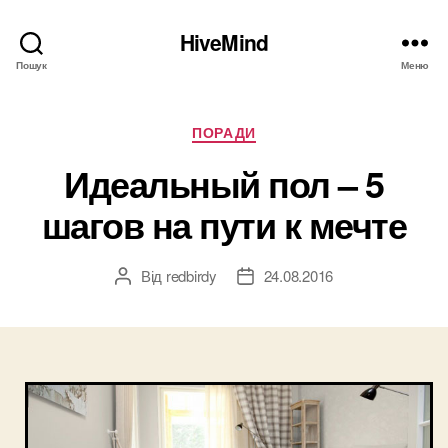
HiveMind
Пошук
Меню
Категорії
ПОРАДИ
Идеальный пол – 5
шагов на пути к мечте
Від
redbirdy
24.08.2016
Автор
Дата
запису
запису