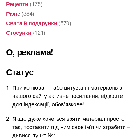
(175)
Рецепти
(384)
Різне
(570)
Свята й подарунки
(121)
Стосунки
О, реклама!
Статус
При копіюванні або цитуванні матеріалів з
нашого сайту активне посилання, відкрите
для індексації, обов’язкове!
Якщо дуже хочеться взяти матеріал просто
так, поставити під ним своє ім’я чи зграбити –
дивися пункт №1