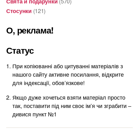
(570)
Свята й подарунки
(121)
Стосунки
О, реклама!
Статус
При копіюванні або цитуванні матеріалів з
нашого сайту активне посилання, відкрите
для індексації, обов’язкове!
Якщо дуже хочеться взяти матеріал просто
так, поставити під ним своє ім’я чи зграбити –
дивися пункт №1