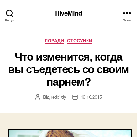
HiveMind
Пошук
Меню
Категорії
ПОРАДИ
СТОСУНКИ
Что изменится, когда
вы съедетесь со своим
парнем?
Від
redbirdy
16.10.2015
Автор
Дата
запису
запису