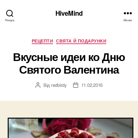
HiveMind
Пошук
Меню
Категорії
РЕЦЕПТИ
СВЯТА Й ПОДАРУНКИ
Вкусные идеи ко Дню
Святого Валентина
Від
redbirdy
11.02.2016
Автор
Дата
запису
запису