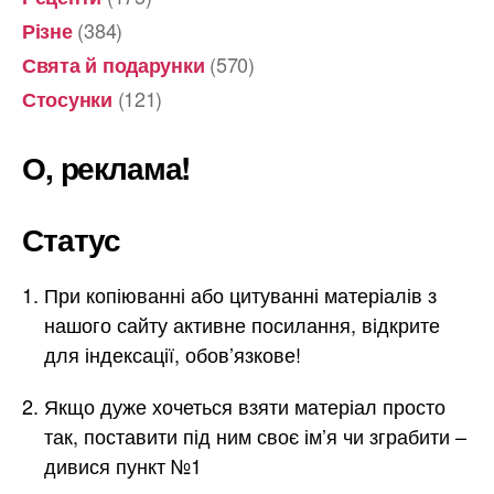
(384)
Різне
(570)
Свята й подарунки
(121)
Стосунки
О, реклама!
Статус
При копіюванні або цитуванні матеріалів з
нашого сайту активне посилання, відкрите
для індексації, обов’язкове!
Якщо дуже хочеться взяти матеріал просто
так, поставити під ним своє ім’я чи зграбити –
дивися пункт №1