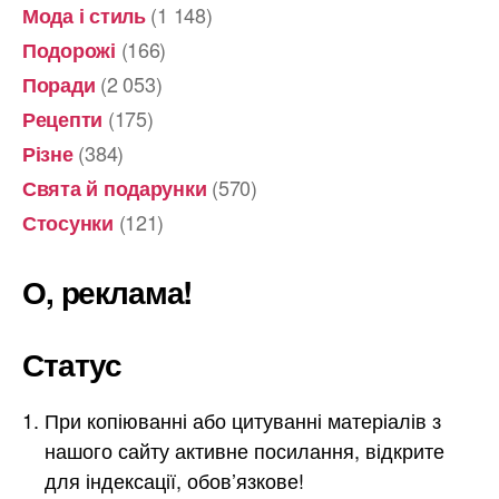
(1 148)
Мода і стиль
(166)
Подорожі
(2 053)
Поради
(175)
Рецепти
(384)
Різне
(570)
Свята й подарунки
(121)
Стосунки
О, реклама!
Статус
При копіюванні або цитуванні матеріалів з
нашого сайту активне посилання, відкрите
для індексації, обов’язкове!