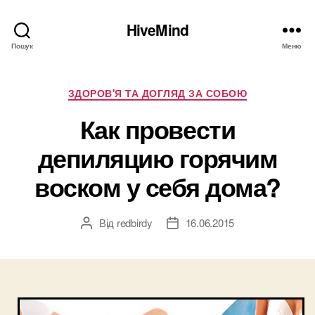
HiveMind
Пошук
Меню
Категорії
ЗДОРОВ'Я ТА ДОГЛЯД ЗА СОБОЮ
Как провести
депиляцию горячим
воском у себя дома?
Від
redbirdy
16.06.2015
Автор
Дата
запису
запису