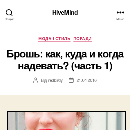
HiveMind
Пошук
Меню
Категорії
МОДА І СТИЛЬ
ПОРАДИ
Брошь: как, куда и когда
надевать? (часть 1)
Від
redbirdy
21.04.2016
Автор
Дата
запису
запису