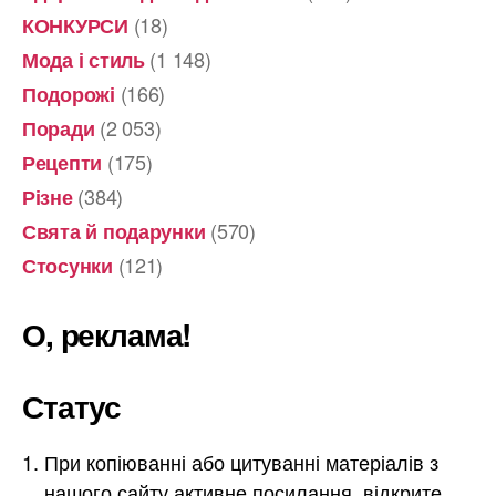
(18)
КОНКУРСИ
(1 148)
Мода і стиль
(166)
Подорожі
(2 053)
Поради
(175)
Рецепти
(384)
Різне
(570)
Свята й подарунки
(121)
Стосунки
О, реклама!
Статус
При копіюванні або цитуванні матеріалів з
нашого сайту активне посилання, відкрите