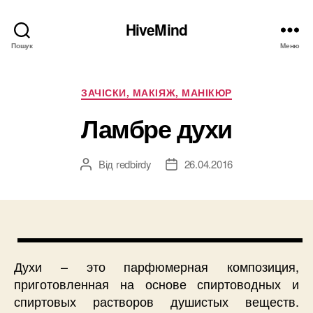
HiveMind
Пошук
Меню
Категорії
ЗАЧІСКИ, МАКІЯЖ, МАНІКЮР
Ламбре духи
Від
redbirdy
26.04.2016
Автор
Дата
запису
запису
Духи – это парфюмерная композиция,
приготовленная на основе спиртоводных и
спиртовых растворов душистых веществ.