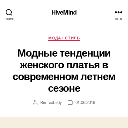
HiveMind
Пошук
Меню
Категорії
МОДА І СТИЛЬ
Модные тенденции
женского платья в
современном летнем
сезоне
Від
redbirdy
01.06.2016
Автор
Дата
запису
запису