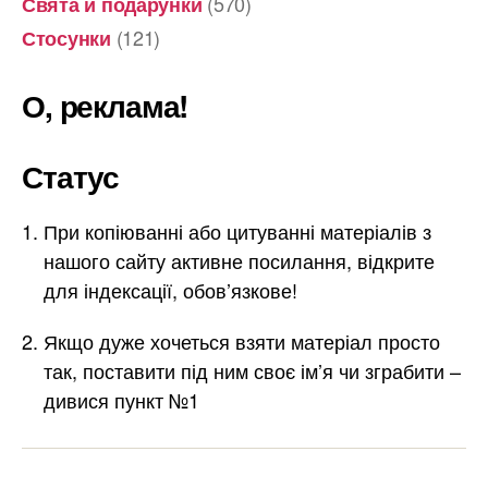
(570)
Свята й подарунки
(121)
Стосунки
О, реклама!
Статус
При копіюванні або цитуванні матеріалів з
нашого сайту активне посилання, відкрите
для індексації, обов’язкове!
Якщо дуже хочеться взяти матеріал просто
так, поставити під ним своє ім’я чи зграбити –
дивися пункт №1