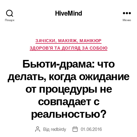
HiveMind
Пошук
Меню
Категорії
ЗАЧІСКИ, МАКІЯЖ, МАНІКЮР
ЗДОРОВ'Я ТА ДОГЛЯД ЗА СОБОЮ
Бьюти-драма: что
делать, когда ожидание
от процедуры не
совпадает с
реальностью?
Від
redbirdy
01.06.2016
Автор
Дата
запису
запису